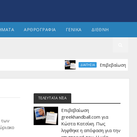
ΗΜΑΤΑ
ΑΡΘΡΟΓΡΑΦΙΑ
ΓΕΝΙΚΑ
ΔΙΕΘΝΗ
Επιβεβαίωση greekhandb
ΔΙΑΙΤΗΣΙΑ
ΤΕΛΕΥΤΑΊΑ ΝΈΑ
Επιβεβαίωση
greekhandball.com για
 των
Κώστα Κατσίκη. Πως
κύριακο
ληφθηκε η απόφαση για την