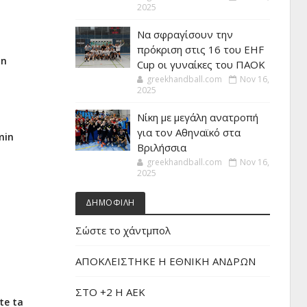
2025
Να σφραγίσουν την
πρόκριση στις 16 του EHF
un
Cup οι γυναίκες του ΠΑΟΚ
greekhandball.com
Nov 16,
2025
Νίκη με μεγάλη ανατροπή
για τον Αθηναϊκό στα
min
Βριλήσσια
greekhandball.com
Nov 16,
2025
ΔΗΜΟΦΙΛΗ
Σώστε το χάντμπολ
ΑΠΟΚΛΕΙΣΤΗΚΕ Η ΕΘΝΙΚΗ ΑΝΔΡΩΝ
ΣΤΟ +2 Η ΑΕΚ
te ta