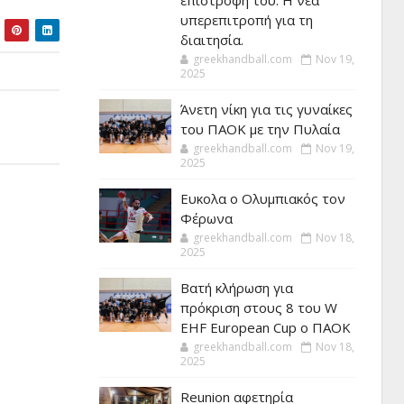
επιστροφή του. Η νέα
υπερεπιτροπή για τη
διαιτησία.
greekhandball.com
Nov 19,
2025
Άνετη νίκη για τις γυναίκες
του ΠΑΟΚ με την Πυλαία
greekhandball.com
Nov 19,
2025
Ευκολα ο Ολυμπιακός τον
Φέρωνα
greekhandball.com
Nov 18,
2025
Βατή κλήρωση για
πρόκριση στους 8 του W
EHF European Cup ο ΠΑΟΚ
greekhandball.com
Nov 18,
2025
Reunion αφετηρία