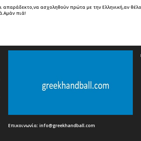
ναι απαράδεκτο,να ασχοληθούν πρώτα με την Ελληνική,αν θέλ
ά.Αμάν πιά!
η
Επικοινωνία:
info@greekhandball.com