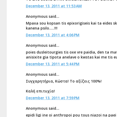
December 13, 2011 at 11:53 AM
Anonymous said...
Mpaxa sou kopsan tis epixorigiseis kai ta eides 
kanena psilo.....!!!
December 13, 2011 at 4:06 PM
Anonymous said...
poies dusleitourgies tis oxe vre paidia, den ta m
anisixite gia tipota anelave o kwstas kai me tis e
December 13, 2011 at 5:44 PM
Anonymous said...
Συγχαρητήρια, Κώστα! Το αξίζεις 100%!
Καλή επιτυχία!
December 13, 2011 at 7:59 PM
Anonymous said...
epidi ligi ine oi anthropoi pou tous niazoi na pa