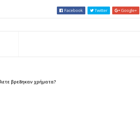
Facebook
Twitter
Google+
ο λετε βρε8ηκαν χρήματα?