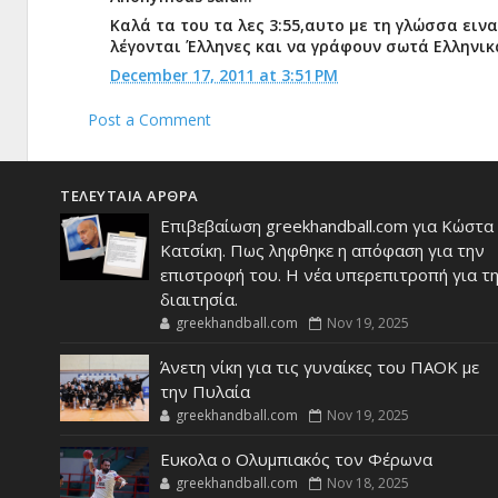
Καλά τα του τα λες 3:55,αυτο με τη γλώσσα ει
λέγονται Έλληνες και να γράφουν σωτά Ελληνικ
December 17, 2011 at 3:51 PM
Post a Comment
ΤΕΛΕΥΤΑΙΑ ΑΡΘΡΑ
Επιβεβαίωση greekhandball.com για Κώστα
Κατσίκη. Πως ληφθηκε η απόφαση για την
επιστροφή του. Η νέα υπερεπιτροπή για τ
διαιτησία.
greekhandball.com
Nov 19, 2025
Άνετη νίκη για τις γυναίκες του ΠΑΟΚ με
την Πυλαία
greekhandball.com
Nov 19, 2025
Ευκολα ο Ολυμπιακός τον Φέρωνα
greekhandball.com
Nov 18, 2025