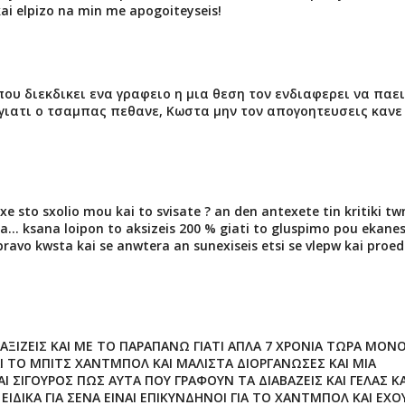
 kai elpizo na min me apogoiteyseis!
που διεκδικει ενα γραφειο η μια θεση τον ενδιαφερει να παει
 γιατι ο τσαμπας πεθανε, Κωστα μην τον απογοητευσεις κανε
e sto sxolio mou kai to svisate ? an den antexete tin kritiki tw
... ksana loipon to aksizeis 200 % giati to gluspimo pou ekane
avo kwsta kai se anwtera an sunexiseis etsi se vlepw kai proed
ΑΞΙΖΕΙΣ ΚΑΙ ΜΕ ΤΟ ΠΑΡΑΠΑΝΩ ΓΙΑΤΙ ΑΠΛΑ 7 ΧΡΟΝΙΑ ΤΩΡΑ ΜΟΝ
 ΤΟ ΜΠΙΤΣ ΧΑΝΤΜΠΟΛ ΚΑΙ ΜΑΛΙΣΤΑ ΔΙΟΡΓΑΝΩΣΕΣ ΚΑΙ ΜΙΑ
Ι ΣΙΓΟΥΡΟΣ ΠΩΣ ΑΥΤΑ ΠΟΥ ΓΡΑΦΟΥΝ ΤΑ ΔΙΑΒΑΖΕΙΣ ΚΑΙ ΓΕΛΑΣ ΚΑ
ΕΙΔΙΚΑ ΓΙΑ ΣΕΝΑ ΕΙΝΑΙ ΕΠΙΚΥΝΔΗΝΟΙ ΓΙΑ ΤΟ ΧΑΝΤΜΠΟΛ ΚΑΙ ΕΧΟ