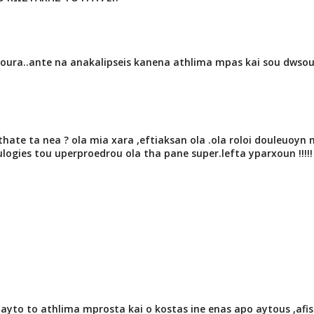
skoura..ante na anakalipseis kanena athlima mpas kai sou dwso
athate ta nea ? ola mia xara ,eftiaksan ola .ola roloi douleuoyn 
ulogies tou uperproedrou ola tha pane super.lefta yparxoun !!!!!
ei ayto to athlima mprosta kai o kostas ine enas apo aytous ,afis