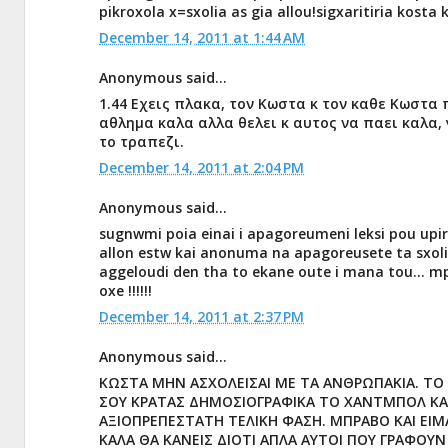
pikroxola x=sxolia as gia allou!sigxaritiria kosta
December 14, 2011 at 1:44 AM
Anonymous said...
1.44 Εχεις πλακα, τον Κωστα κ τον καθε Κωστα 
αθλημα καλα αλλα θελει κ αυτος να παει καλα,
το τραπεζι.
December 14, 2011 at 2:04 PM
Anonymous said...
sugnwmi poia einai i apagoreumeni leksi pou upirx
allon estw kai anonuma na apagoreusete ta sxolia
aggeloudi den tha to ekane oute i mana tou... mpr
oxe !!!!!!
December 14, 2011 at 2:37 PM
Anonymous said...
ΚΩΣΤΑ ΜΗΝ ΑΣΧΟΛΕΙΣΑΙ ΜΕ ΤΑ ΑΝΘΡΩΠΑΚΙΑ. ΤΟ 
ΣΟΥ ΚΡΑΤΑΣ ΔΗΜΟΣΙΟΓΡΑΦΙΚΑ ΤΟ ΧΑΝΤΜΠΟΛ ΚΑΙ
ΑΞΙΟΠΡΕΠΕΣΤΑΤΗ ΤΕΛΙΚΗ ΦΑΣΗ. ΜΠΡΑΒΟ ΚΑΙ ΕΙΜΑ
ΚΑΛΑ ΘΑ ΚΑΝΕΙΣ ΔΙΟΤΙ ΑΠΛΑ ΑΥΤΟΙ ΠΟΥ ΓΡΑΦΟΥΝ 