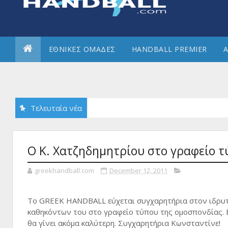
ΕΘΝΙΚΕΣ ΟΜΑΔΕΣ
HANDBALL PREMIER
Α
Τελευταία νέα
Ο Κ. Χατζηδημητρίου στο γραφείο τ
greekhandball.com
December 12, 2011
Το GREEK HANDBALL εύχεται συγχαρητήρια στον ιδρυτή
καθηκόντων του στο γραφείο τύπου της ομοσπονδίας. Ε
θα γίνει ακόμα καλύτερη. Συγχαρητήρια Κωνσταντίνε!