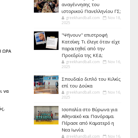
αναγέννησης του
ιστορικού Πανελληνίου ΓΣ;
greekhandball.com
Nov 18,
2025
"Ψήνουν" επιστροφή
Κατσίκη; Τι έλεγε όταν είχε
παραιτηθεί από την
Ν ΩΡΑ
Προεδρία της ΚΕΔ;
greekhandball.com
Nov 16,
2025
Σπουδαίο διπλό του Κιλκίς
επί του Δούκα
ι να
greekhandball.com
Nov 16,
2025
ός.
Ισοπαλία στο Βύρωνα για
Αθηναϊκό και Πανόραμα.
Πέρασε από Καματερό η
Νεα Ιωνία.
greekhandball.com
Nov 16,