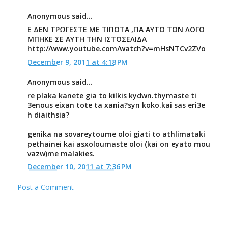
Anonymous said...
Ε ΔΕΝ ΤΡΩΓΕΣΤΕ ΜΕ ΤΙΠΟΤΑ ,ΓΙΑ ΑΥΤΟ ΤΟΝ ΛΟΓΟ
ΜΠΗΚΕ ΣΕ ΑΥΤΗ ΤΗΝ ΙΣΤΟΣΕΛΙΔΑ
http://www.youtube.com/watch?v=mHsNTCv2ZVo
December 9, 2011 at 4:18 PM
Anonymous said...
re plaka kanete gia to kilkis kydwn.thymaste ti
3enous eixan tote ta xania?syn koko.kai sas eri3e
h diaithsia?
genika na sovareytoume oloi giati to athlimataki
pethainei kai asxoloumaste oloi (kai on eyato mou
vazw)me malakies.
December 10, 2011 at 7:36 PM
Post a Comment