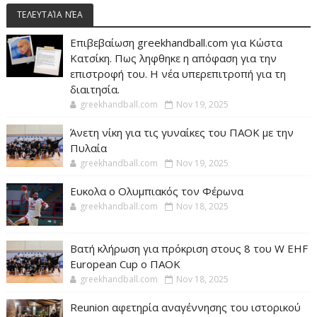
ΤΕΛΕΥΤΑΊΑ ΝΈΑ
Επιβεβαίωση greekhandball.com για Κώστα
Κατσίκη. Πως ληφθηκε η απόφαση για την
επιστροφή του. Η νέα υπερεπιτροπή για τη
διαιτησία.
greekhandball.com
Nov 19, 2025
Άνετη νίκη για τις γυναίκες του ΠΑΟΚ με την
Πυλαία
greekhandball.com
Nov 19, 2025
Ευκολα ο Ολυμπιακός τον Φέρωνα
greekhandball.com
Nov 18, 2025
Βατή κλήρωση για πρόκριση στους 8 του W EHF
European Cup ο ΠΑΟΚ
greekhandball.com
Nov 18, 2025
Reunion αφετηρία αναγέννησης του ιστορικού