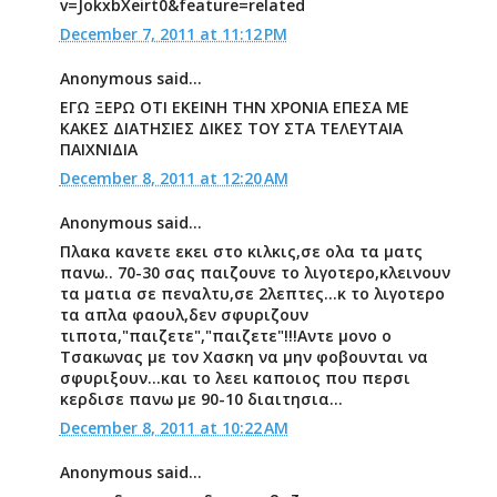
v=JokxbXeirt0&feature=related
December 7, 2011 at 11:12 PM
Anonymous said...
ΕΓΩ ΞΕΡΩ ΟΤΙ ΕΚΕΙΝΗ ΤΗΝ ΧΡΟΝΙΑ ΕΠΕΣΑ ΜΕ
ΚΑΚΕΣ ΔΙΑΤΗΣΙΕΣ ΔΙΚΕΣ ΤΟΥ ΣΤΑ ΤΕΛΕΥΤΑΙΑ
ΠΑΙΧΝΙΔΙΑ
December 8, 2011 at 12:20 AM
Anonymous said...
Πλακα κανετε εκει στο κιλκις,σε ολα τα ματς
πανω.. 70-30 σας παιζουνε το λιγοτερο,κλεινουν
τα ματια σε πεναλτυ,σε 2λεπτες...κ το λιγοτερο
τα απλα φαουλ,δεν σφυριζουν
τιποτα,"παιζετε","παιζετε"!!!Αντε μονο ο
Τσακωνας με τον Χασκη να μην φοβουνται να
σφυριξουν...και το λεει καποιος που περσι
κερδισε πανω με 90-10 διαιτησια...
December 8, 2011 at 10:22 AM
Anonymous said...