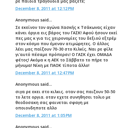
ρε παιδια τραγουδια μας βαζετε;
December 8, 2011 at 12:12 PM
Anonymous said...
Σε εκείνον τον αγώνα Χασκής κ Τσάκωνας είχαν
κάνει όργια εις βάρος του ΓΑΣΚ! Αφού ήσουν εκεί
πες μας κ για τις χειρονομίες του δεξιού εξτρέμ
στον κόσμο που έμεναν ατιμώρητες. Ο άλλος
λέει μας παίζουν 70-30 στο Κιλκίς. Ναι ρε φίλε
γι'αυτό πέσαμε πρόπερσι! Ο ΓΑΣΚ έχει ΟΜΑΔΑ
φέτος! Ακόμα κ η ΑΕΚ το Σάββατο το πήρε το
μήνυμα! Νίκη με ΠΑΟΚ τίποτα άλλο!
December 8, 2011 at 12:47 PM
Anonymous said...
σιγα ρε εκει στο κιλκις. οταν σας παιζουν 50-50
το λετε οργια. οταν εχετε συνηθησει τολιο με
θεοδοσακη σας φαινεται σφαγη με
οποιονδηποτε αλλο
December 8, 2011 at 1:05 PM
Anonymous said...