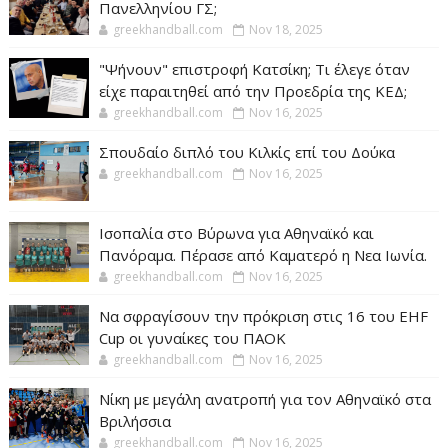
Πανελληνίου ΓΣ;
greekhandball.com
Nov 18, 2025
"Ψήνουν" επιστροφή Κατσίκη; Τι έλεγε όταν
είχε παραιτηθεί από την Προεδρία της ΚΕΔ;
greekhandball.com
Nov 16, 2025
Σπουδαίο διπλό του Κιλκίς επί του Δούκα
greekhandball.com
Nov 16, 2025
Ισοπαλία στο Βύρωνα για Αθηναϊκό και
Πανόραμα. Πέρασε από Καματερό η Νεα Ιωνία.
greekhandball.com
Nov 16, 2025
Να σφραγίσουν την πρόκριση στις 16 του EHF
Cup οι γυναίκες του ΠΑΟΚ
greekhandball.com
Nov 16, 2025
Νίκη με μεγάλη ανατροπή για τον Αθηναϊκό στα
Βριλήσσια
greekhandball.com
Nov 16, 2025