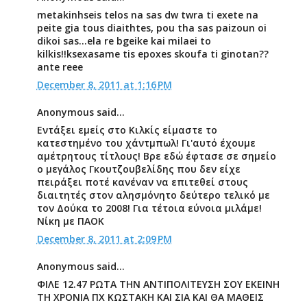
metakinhseis telos na sas dw twra ti exete na
peite gia tous diaithtes, pou tha sas paizoun oi
dikoi sas...ela re bgeike kai milaei to
kilkis!!ksexasame tis epoxes skoufa ti ginotan??
ante reee
December 8, 2011 at 1:16 PM
Anonymous said...
Εντάξει εμείς στο Κιλκίς είμαστε το
κατεστημένο του χάντμπωλ! Γι'αυτό έχουμε
αμέτρητους τίτλους! Βρε εδώ έφτασε σε σημείο
ο μεγάλος Γκουτζουβελίδης που δεν είχε
πειράξει ποτέ κανέναν να επιτεθεί στους
διαιτητές στον αλησμόνητο δεύτερο τελικό με
τον Δούκα το 2008! Για τέτοια εύνοια μιλάμε!
Νίκη με ΠΑΟΚ
December 8, 2011 at 2:09 PM
Anonymous said...
ΦΙΛΕ 12.47 ΡΩΤΑ ΤΗΝ ΑΝΤΙΠΟΛΙΤΕΥΣΗ ΣΟΥ ΕΚΕΙΝΗ
ΤΗ ΧΡΟΝΙΑ ΠΧ ΚΩΣΤΑΚΗ ΚΑΙ ΣΙΑ ΚΑΙ ΘΑ ΜΑΘΕΙΣ