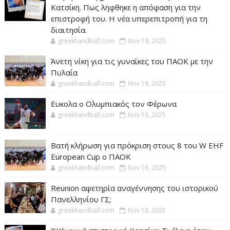
Κατσίκη. Πως ληφθηκε η απόφαση για την
επιστροφή του. Η νέα υπερεπιτροπή για τη
διαιτησία.
greekhandball.com
Nov 19, 2025
Άνετη νίκη για τις γυναίκες του ΠΑΟΚ με την
Πυλαία
greekhandball.com
Nov 19, 2025
Ευκολα ο Ολυμπιακός τον Φέρωνα
greekhandball.com
Nov 18, 2025
Βατή κλήρωση για πρόκριση στους 8 του W EHF
European Cup ο ΠΑΟΚ
greekhandball.com
Nov 18, 2025
Reunion αφετηρία αναγέννησης του ιστορικού
Πανελληνίου ΓΣ;
greekhandball.com
Nov 18, 2025