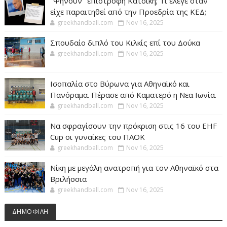
"Ψήνουν" επιστροφή Κατσίκη; Τι έλεγε όταν
είχε παραιτηθεί από την Προεδρία της ΚΕΔ;
greekhandball.com
Nov 16, 2025
Σπουδαίο διπλό του Κιλκίς επί του Δούκα
greekhandball.com
Nov 16, 2025
Ισοπαλία στο Βύρωνα για Αθηναϊκό και
Πανόραμα. Πέρασε από Καματερό η Νεα Ιωνία.
greekhandball.com
Nov 16, 2025
Να σφραγίσουν την πρόκριση στις 16 του EHF
Cup οι γυναίκες του ΠΑΟΚ
greekhandball.com
Nov 16, 2025
Νίκη με μεγάλη ανατροπή για τον Αθηναϊκό στα
Βριλήσσια
greekhandball.com
Nov 16, 2025
ΔΗΜΟΦΙΛΗ