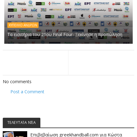
ΚΥΠΕΛΛΟ ΑΝΔΡΩΝ
Τα εισιτήρια του 21ου Final Four- Ξεκίνησε η προπώληση
No comments
Post a Comment
ΤΕΛΕΥΤΑΊΑ ΝΈΑ
Επιβεβαίωση greekhandball.com για Κώστα