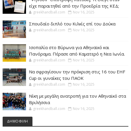
είχε παραιτηθεί από την Προεδρία της ΚΕΔ;
greekhandball.com
Nov 16, 2025
Σπουδαίο διπλό του Κιλκίς επί του Δούκα
greekhandball.com
Nov 16, 2025
Ισοπαλία στο Βύρωνα για Αθηναϊκό και
Πανόραμα. Πέρασε από Καματερό η Νεα Ιωνία.
greekhandball.com
Nov 16, 2025
Να σφραγίσουν την πρόκριση στις 16 του EHF
Cup οι γυναίκες του ΠΑΟΚ
greekhandball.com
Nov 16, 2025
Νίκη με μεγάλη ανατροπή για τον Αθηναϊκό στα
Βριλήσσια
greekhandball.com
Nov 16, 2025
ΔΗΜΟΦΙΛΗ