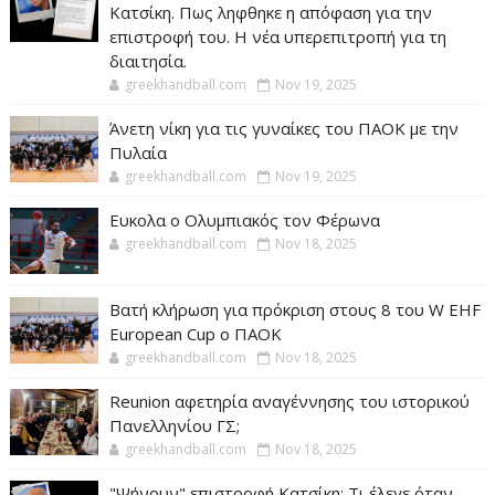
Κατσίκη. Πως ληφθηκε η απόφαση για την
επιστροφή του. Η νέα υπερεπιτροπή για τη
διαιτησία.
greekhandball.com
Nov 19, 2025
Άνετη νίκη για τις γυναίκες του ΠΑΟΚ με την
Πυλαία
greekhandball.com
Nov 19, 2025
Ευκολα ο Ολυμπιακός τον Φέρωνα
greekhandball.com
Nov 18, 2025
Βατή κλήρωση για πρόκριση στους 8 του W EHF
European Cup ο ΠΑΟΚ
greekhandball.com
Nov 18, 2025
Reunion αφετηρία αναγέννησης του ιστορικού
Πανελληνίου ΓΣ;
greekhandball.com
Nov 18, 2025
"Ψήνουν" επιστροφή Κατσίκη; Τι έλεγε όταν