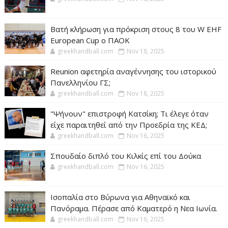
Βατή κλήρωση για πρόκριση στους 8 του W EHF
European Cup ο ΠΑΟΚ
greekhandball.com
Nov 18, 2025
Reunion αφετηρία αναγέννησης του ιστορικού
Πανελληνίου ΓΣ;
greekhandball.com
Nov 18, 2025
"Ψήνουν" επιστροφή Κατσίκη; Τι έλεγε όταν
είχε παραιτηθεί από την Προεδρία της ΚΕΔ;
greekhandball.com
Nov 16, 2025
Σπουδαίο διπλό του Κιλκίς επί του Δούκα
greekhandball.com
Nov 16, 2025
Ισοπαλία στο Βύρωνα για Αθηναϊκό και
Πανόραμα. Πέρασε από Καματερό η Νεα Ιωνία.
greekhandball.com
Nov 16, 2025