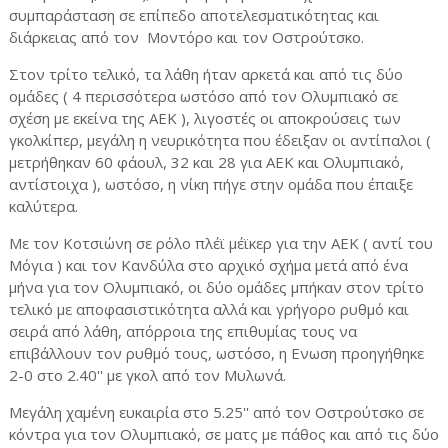
συμπαράσταση σε επίπεδο αποτελεσματικότητας και
διάρκειας από τον Μοντόρο και τον Οστρούτσκο.
Στον τρίτο τελικό, τα λάθη ήταν αρκετά και από τις δύο
ομάδες ( 4 περισσότερα ωστόσο από τον Ολυμπιακό σε
σχέση με εκείνα της ΑΕΚ ), λιγοστές οι αποκρούσεις των
γκολκίπερ, μεγάλη η νευρικότητα που έδειξαν οι αντίπαλοι (
μετρήθηκαν 60 φάουλ, 32 και 28 για ΑΕΚ και Ολυμπιακό,
αντίστοιχα ), ωστόσο, η νίκη πήγε στην ομάδα που έπαιξε
καλύτερα.
Με τον Κοτσιώνη σε ρόλο πλέϊ μέϊκερ για την ΑΕΚ ( αντί του
Μόγια ) και τον Κανδύλα στο αρχικό σχήμα μετά από ένα
μήνα για τον Ολυμπιακό, οι δύο ομάδες μπήκαν στον τρίτο
τελικό με αποφασιστικότητα αλλά και γρήγορο ρυθμό και
σειρά από λάθη, απόρροια της επιθυμίας τους να
επιβάλλουν τον ρυθμό τους, ωστόσο, η Ενωση προηγήθηκε
2-0 στο 2.40'' με γκολ από τον Μυλωνά.
Μεγάλη χαμένη ευκαιρία στο 5.25'' από τον Οστρούτσκο σε
κόντρα για τον Ολυμπιακό, σε ματς με πάθος και από τις δύο