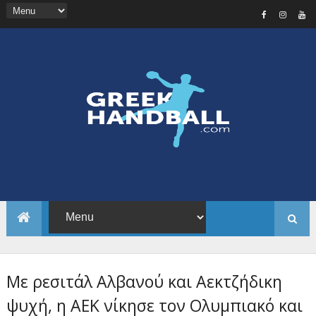
Με ρεσιτάλ Αλβανού και Αεκτζήδικη
ψυχή, η ΑΕΚ νίκησε τον Ολυμπιακό και