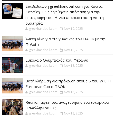
Επιβεβαίωση greekhandball.com για Κώστα
Κατσίκη. Πως ληφθηκε η απόφαση για την
επιστροφή του. Η νέα υπερεπιτροπή για τη
διαιτησία.
greekhandball.com
Nov 19, 2025
Άνετη νίκη για τις γυναίκες του ΠΑΟΚ με την
Πυλαία
greekhandball.com
Nov 19, 2025
Ευκολα ο Ολυμπιακός τον Φέρωνα
greekhandball.com
Nov 18, 2025
Βατή κλήρωση για πρόκριση στους 8 του W EHF
European Cup ο ΠΑΟΚ
greekhandball.com
Nov 18, 2025
Reunion αφετηρία αναγέννησης του ιστορικού
Πανελληνίου ΓΣ;
greekhandball.com
Nov 18, 2025