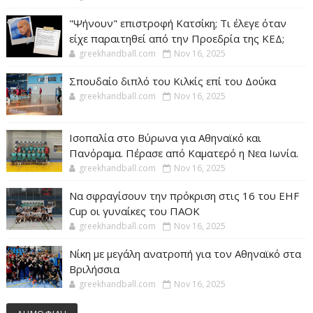
"Ψήνουν" επιστροφή Κατσίκη; Τι έλεγε όταν
είχε παραιτηθεί από την Προεδρία της ΚΕΔ;
greekhandball.com
Nov 16, 2025
Σπουδαίο διπλό του Κιλκίς επί του Δούκα
greekhandball.com
Nov 16, 2025
Ισοπαλία στο Βύρωνα για Αθηναϊκό και
Πανόραμα. Πέρασε από Καματερό η Νεα Ιωνία.
greekhandball.com
Nov 16, 2025
Να σφραγίσουν την πρόκριση στις 16 του EHF
Cup οι γυναίκες του ΠΑΟΚ
greekhandball.com
Nov 16, 2025
Νίκη με μεγάλη ανατροπή για τον Αθηναϊκό στα
Βριλήσσια
greekhandball.com
Nov 16, 2025