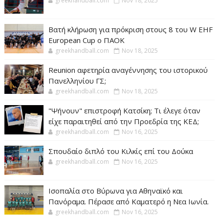
greekhandball.com
Nov 18, 2025
Βατή κλήρωση για πρόκριση στους 8 του W EHF
European Cup ο ΠΑΟΚ
greekhandball.com
Nov 18, 2025
Reunion αφετηρία αναγέννησης του ιστορικού
Πανελληνίου ΓΣ;
greekhandball.com
Nov 18, 2025
"Ψήνουν" επιστροφή Κατσίκη; Τι έλεγε όταν
είχε παραιτηθεί από την Προεδρία της ΚΕΔ;
greekhandball.com
Nov 16, 2025
Σπουδαίο διπλό του Κιλκίς επί του Δούκα
greekhandball.com
Nov 16, 2025
Ισοπαλία στο Βύρωνα για Αθηναϊκό και
Πανόραμα. Πέρασε από Καματερό η Νεα Ιωνία.
greekhandball.com
Nov 16, 2025