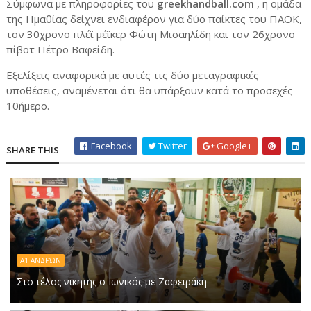
Σύμφωνα με πληροφορίες του
greekhandball.com
, η ομάδα
της Ημαθίας δείχνει ενδιαφέρον για δύο παίκτες του ΠΑΟΚ,
τον 30χρονο πλέϊ μέϊκερ Φώτη Μισαηλίδη και τον 26χρονο
πίβοτ Πέτρο Βαφείδη.
Εξελίξεις αναφορικά με αυτές τις δύο μεταγραφικές
υποθέσεις, αναμένεται ότι θα υπάρξουν κατά το προσεχές
10ήμερο.
Facebook
Twitter
Google+
SHARE THIS
Α1 ΑΝΔΡΏΝ
Στο τέλος νικητής ο Ιωνικός με Ζαφειράκη