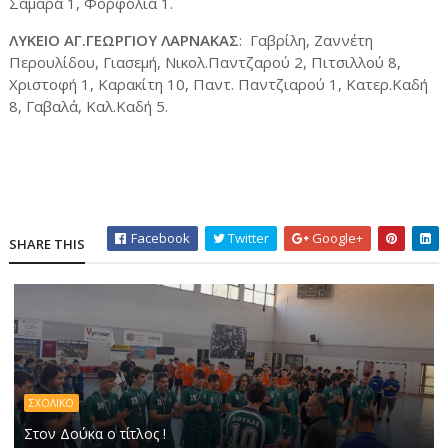
Σαμαρά 1, Φορφόλια 1.
ΛΥΚΕΙΟ ΑΓ.ΓΕΩΡΓΙΟΥ ΛΑΡΝΑΚΑΣ
: Γαβρίλη, Ζαννέτη
Περουλίδου, Γιασεμή, Νικολ.Παντζαρού 2, Πιτσιλλού 8,
Χριστοφή 1, Καρακίτη 10, Παντ. Παντζιαρού 1, Κατερ.Καδή
8, Γαβαλά, Καλ.Καδή 5.
Facebook
Twitter
Google+
SHARE THIS
ΣΧΟΛΙΚΟ
Στον Δούκα ο τίτλος !