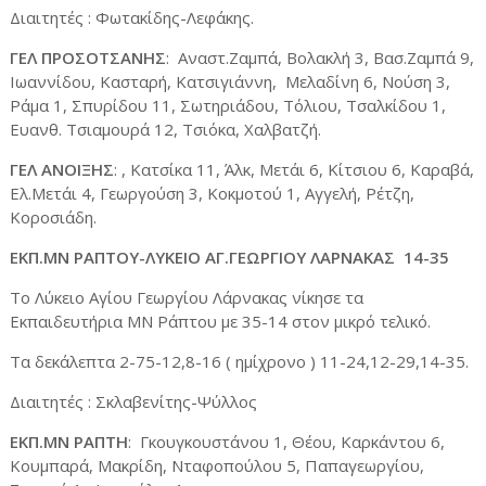
Διαιτητές : Φωτακίδης-Λεφάκης.
ΓΕΛ ΠΡΟΣΟΤΣΑΝΗΣ
: Αναστ.Ζαμπά, Βολακλή 3, Βασ.Ζαμπά 9,
Ιωαννίδου, Κασταρή, Κατσιγιάννη, Μελαδίνη 6, Νούση 3,
Ράμα 1, Σπυρίδου 11, Σωτηριάδου, Τόλιου, Τσαλκίδου 1,
Ευανθ. Τσιαμουρά 12, Τσιόκα, Χαλβατζή.
ΓΕΛ ΑΝΟΙΞΗΣ
: , Κατσίκα 11, Άλκ, Μετάι 6, Κίτσιου 6, Καραβά,
Ελ.Μετάι 4, Γεωργούση 3, Κοκμοτού 1, Αγγελή, Ρέτζη,
Κοροσιάδη.
ΕΚΠ.ΜΝ ΡΑΠΤΟΥ-ΛΥΚΕΙΟ ΑΓ.ΓΕΩΡΓΙΟΥ ΛΑΡΝΑΚΑΣ 14-35
Το Λύκειο Αγίου Γεωργίου Λάρνακας νίκησε τα
Εκπαιδευτήρια ΜΝ Ράπτου με 35-14 στον μικρό τελικό.
Τα δεκάλεπτα 2-75-12,8-16 ( ημίχρονο ) 11-24,12-29,14-35.
Διαιτητές : Σκλαβενίτης-Ψύλλος
ΕΚΠ.ΜΝ ΡΑΠΤΗ
: Γκουγκουστάνου 1, Θέου, Καρκάντου 6,
Κουμπαρά, Μακρίδη, Νταφοπούλου 5, Παπαγεωργίου,