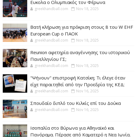
Ευκολα ο Ολυμπιακός τον Φέρωνα
greekhandball.com
Nov 18, 2025
Βατή κλήρωση για πρόκριση στους 8 του W EHF
European Cup ο ΠΑΟΚ
greekhandball.com
Nov 18, 2025
Reunion αφετηρία αναγέννησης του ιστορικού
Πανελληνίου ΓΣ;
greekhandball.com
Nov 18, 2025
"Ψήνουν" επιστροφή Κατσίκη; Τι έλεγε όταν
είχε παραιτηθεί από την Προεδρία της ΚΕΔ;
greekhandball.com
Nov 16, 2025
Σπουδαίο διπλό του Κιλκίς επί του Δούκα
greekhandball.com
Nov 16, 2025
Ισοπαλία στο Βύρωνα για Αθηναϊκό και
Πανόραμα. Πέρασε από Καματερό η Νεα Ιωνία.