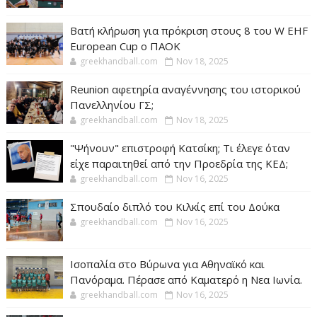
Βατή κλήρωση για πρόκριση στους 8 του W EHF
European Cup ο ΠΑΟΚ
greekhandball.com
Nov 18, 2025
Reunion αφετηρία αναγέννησης του ιστορικού
Πανελληνίου ΓΣ;
greekhandball.com
Nov 18, 2025
"Ψήνουν" επιστροφή Κατσίκη; Τι έλεγε όταν
είχε παραιτηθεί από την Προεδρία της ΚΕΔ;
greekhandball.com
Nov 16, 2025
Σπουδαίο διπλό του Κιλκίς επί του Δούκα
greekhandball.com
Nov 16, 2025
Ισοπαλία στο Βύρωνα για Αθηναϊκό και
Πανόραμα. Πέρασε από Καματερό η Νεα Ιωνία.
greekhandball.com
Nov 16, 2025