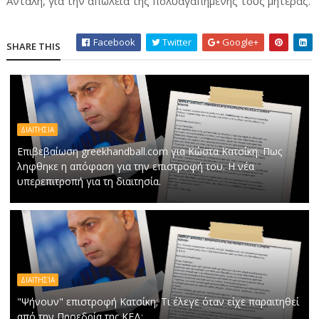
Ανταλή, για την απώλεια της πολυαγαπημένης τους μητέρας.
Facebook
Twitter
Google+
SHARE THIS
ΔΙΑΙΤΗΣΙΑ
Επιβεβαίωση greekhandball.com για Κώστα Κατσίκη. Πως
ληφθηκε η απόφαση για την επιστροφή του. Η νέα
υπερεπιτροπή για τη διαιτησία.
ΔΙΑΙΤΗΣΊΑ
"Ψήνουν" επιστροφή Κατσίκη; Τι έλεγε όταν είχε παραιτηθεί
από την Προεδρία της ΚΕΔ;