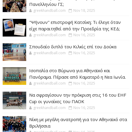
Πανελληνίου ΓΣ;
greekhandball.com
Nov 18, 2025
"Ψήνουν" επιστροφή Κατσίκη; Τι έλεγε όταν
είχε παραιτηθεί από την Προεδρία της ΚΕΔ;
greekhandball.com
Nov 16, 2025
Σπουδαίο διπλό του Κιλκίς επί του Δούκα
greekhandball.com
Nov 16, 2025
Ισοπαλία στο Βύρωνα για Αθηναϊκό και
Πανόραμα. Πέρασε από Καματερό η Νεα Ιωνία.
greekhandball.com
Nov 16, 2025
Να σφραγίσουν την πρόκριση στις 16 του EHF
Cup οι γυναίκες του ΠΑΟΚ
greekhandball.com
Nov 16, 2025
Νίκη με μεγάλη ανατροπή για τον Αθηναϊκό στα
Βριλήσσια