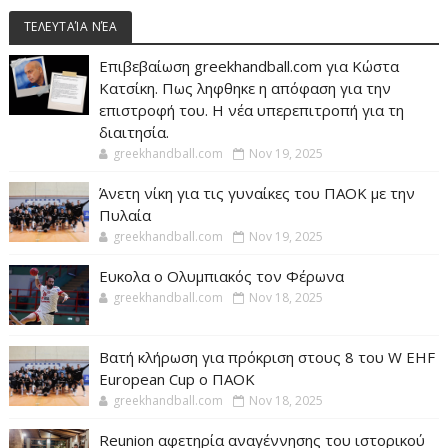
ΤΕΛΕΥΤΑΊΑ ΝΈΑ
Επιβεβαίωση greekhandball.com για Κώστα
Κατσίκη. Πως ληφθηκε η απόφαση για την
επιστροφή του. Η νέα υπερεπιτροπή για τη
διαιτησία.
greekhandball.com
Nov 19, 2025
Άνετη νίκη για τις γυναίκες του ΠΑΟΚ με την
Πυλαία
greekhandball.com
Nov 19, 2025
Ευκολα ο Ολυμπιακός τον Φέρωνα
greekhandball.com
Nov 18, 2025
Βατή κλήρωση για πρόκριση στους 8 του W EHF
European Cup ο ΠΑΟΚ
greekhandball.com
Nov 18, 2025
Reunion αφετηρία αναγέννησης του ιστορικού