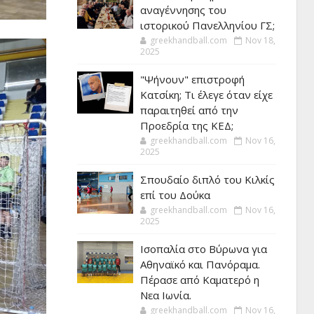
αναγέννησης του
ιστορικού Πανελληνίου ΓΣ;
greekhandball.com
Nov 18,
2025
"Ψήνουν" επιστροφή
Κατσίκη; Τι έλεγε όταν είχε
παραιτηθεί από την
Προεδρία της ΚΕΔ;
greekhandball.com
Nov 16,
2025
Σπουδαίο διπλό του Κιλκίς
επί του Δούκα
greekhandball.com
Nov 16,
2025
Ισοπαλία στο Βύρωνα για
Αθηναϊκό και Πανόραμα.
Πέρασε από Καματερό η
Νεα Ιωνία.
greekhandball.com
Nov 16,