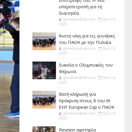
επιστροφή του. Η νέα
υπερεπιτροπή για τη
διαιτησία.
greekhandball.com
Nov 19,
2025
Άνετη νίκη για τις γυναίκες
του ΠΑΟΚ με την Πυλαία
greekhandball.com
Nov 19,
2025
Ευκολα ο Ολυμπιακός τον
Φέρωνα
greekhandball.com
Nov 18,
2025
Βατή κλήρωση για
πρόκριση στους 8 του W
EHF European Cup ο ΠΑΟΚ
greekhandball.com
Nov 18,
2025
Reunion αφετηρία