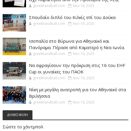
greekhandball.com
Nov 16, 2025
Σπουδαίο διπλό του Κιλκίς επί του Δούκα
greekhandball.com
Nov 16, 2025
Ισοπαλία στο Βύρωνα για Αθηναϊκό και
Πανόραμα. Πέρασε από Καματερό η Νεα Ιωνία.
greekhandball.com
Nov 16, 2025
Να σφραγίσουν την πρόκριση στις 16 του EHF
Cup οι γυναίκες του ΠΑΟΚ
greekhandball.com
Nov 16, 2025
Νίκη με μεγάλη ανατροπή για τον Αθηναϊκό στα
Βριλήσσια
greekhandball.com
Nov 16, 2025
ΔΗΜΟΦΙΛΗ
Σώστε το χάντμπολ