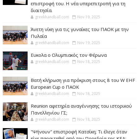
επιστροφή του. Η νέα υπερεπιτροπή για τη
διαιτησία.
greekhandball.com
Nov 19, 2025
Άνετη νίκη για τις γυναίκες του ΠΑΟΚ με την
Πυλαία
greekhandball.com
Nov 19, 2025
Ευκολα ο Ολυμπιακός τον Φέρωνα
greekhandball.com
Nov 18, 2025
Βατή κλήρωση για πρόκριση στους 8 του W EHF
European Cup ο ΠΑΟΚ
greekhandball.com
Nov 18, 2025
Reunion αφετηρία αναγέννησης του ιστορικού
Πανελληνίου ΓΣ;
greekhandball.com
Nov 18, 2025
"Ψήνουν" επιστροφή Κατσίκη; Τι έλεγε όταν
είχε παραιτηθεί από την Προεδρία της ΚΕΔ;