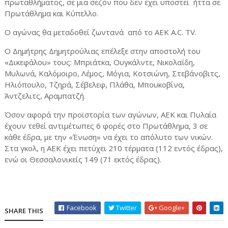
πρωταθλήματος, σε μια σεζόν που δεν έχει υποστεί ήττα σε
Πρωτάθλημα και Κύπελλο.
Ο αγώνας θα μεταδοθεί ζωντανά από το AEK A.C. TV.
Ο Δημήτρης Δημητρούλιας επέλεξε στην αποστολή του
«Δικεφάλου» τους: Μπριάτκα, Ουγκάλντε, Νικολαΐδη,
Μυλωνά, Καλόμοιρο, Λέμος, Μόγια, Κοτσιώνη, Στεβάνοβιτς,
Ηλιόπουλο, Τζηρά, Σέβελεφ, Πλάθα, Μπουκοβίνα,
Άντζελιτς, Αραμπατζή.
Όσον αφορά την προϊστορία των αγώνων, ΑΕΚ και Πυλαία
έχουν τεθεί αντιμέτωπες 6 φορές στο Πρωτάθλημα, 3 σε
κάθε έδρα, με την «Ένωση» να έχει το απόλυτο των νικών.
Στα γκολ, η ΑΕΚ έχει πετύχει 210 τέρματα (112 εντός έδρας),
ενώ οι Θεσσαλονικείς 149 (71 εκτός έδρας).
Facebook
Twitter
Google+
SHARE THIS