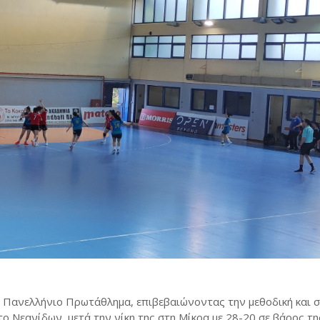
ε Πανελλήνιο Πρωτάθλημα, επιβεβαιώνοντας την μεθοδική και 
το Νεανίδων, μετά την νίκη της στη Μίκρα με 28-20 σε βάρος τ