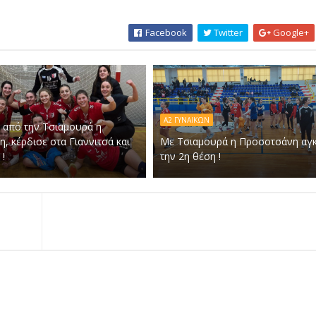
Facebook
Twitter
Google+
Α2 ΓΥΝΑΙΚΩΝ
 από την Τσιαμουρά η
, κέρδισε στα Γιαννιτσά και
Με Τσιαμουρά η Προσοτσάνη αγκ
!
την 2η θέση !