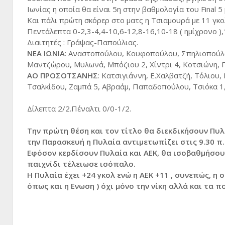
Ιωνίας η οποία θα είναι 5η στην βαθμολογία του Final 
Και πάλι πρώτη σκόρερ στο ματς η Τσιαμουρά με 11 γκο
Πεντάλεπτα 0-2,3-4,4-10,6-12,8-16,10-18 ( ημίχρονο )
Διαιτητές : Γράψας-Παπούλιας.
ΝΕΑ ΙΩΝΙΑ
: Αναστοπούλου, Κουφοπούλου, Σπηλιοπούλου
Μαντζώρου, Μυλωνά, Μπόζιου 2, Χίντρι 4, Κοτσιώνη, Π
ΑΟ ΠΡΟΣΟΤΣΑΝΗΣ
: Κατσιγιάννη, Ε.Χαλβατζή, Τόλιου,
Τσαλκίδου, Ζαμπά 5, Αβραάμ, Παπαδοπούλου, Τσιόκα 1,
Δίλεπτα 2/2.Πέναλτι 0/0-1/2.
Την πρώτη θέση και τον τίτλο θα διεκδικήσουν Πυλ
την Παρασκευή η Πυλαία αντιμετωπίζει στις 9.30 π.
Εφόσον κερδίσουν Πυλαία και ΑΕΚ, θα ισοβαθμήσου
παιχνίδι τέλειωσε ισόπαλο.
Η Πυλαία έχει +24 γκολ ενώ η ΑΕΚ +11 , συνεπώς, η
όπως και η Ενωση ) όχι μόνο την νίκη αλλά και τα π