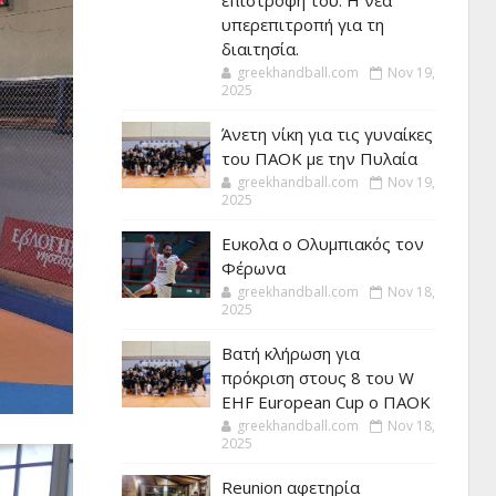
επιστροφή του. Η νέα
υπερεπιτροπή για τη
διαιτησία.
greekhandball.com
Nov 19,
2025
Άνετη νίκη για τις γυναίκες
του ΠΑΟΚ με την Πυλαία
greekhandball.com
Nov 19,
2025
Ευκολα ο Ολυμπιακός τον
Φέρωνα
greekhandball.com
Nov 18,
2025
Βατή κλήρωση για
πρόκριση στους 8 του W
EHF European Cup ο ΠΑΟΚ
greekhandball.com
Nov 18,
2025
Reunion αφετηρία