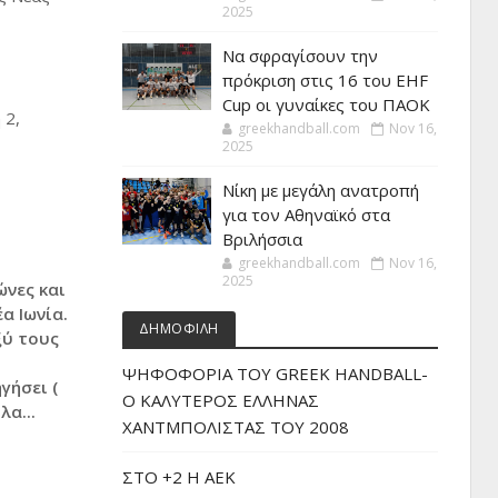
2025
Να σφραγίσουν την
πρόκριση στις 16 του EHF
Cup οι γυναίκες του ΠΑΟΚ
 2,
greekhandball.com
Nov 16,
2025
Νίκη με μεγάλη ανατροπή
για τον Αθηναϊκό στα
Βριλήσσια
greekhandball.com
Nov 16,
2025
ώνες και
α Ιωνία.
ΔΗΜΟΦΙΛΗ
ξύ τους
ΨΗΦΟΦΟΡΙΑ ΤΟΥ GREEK HANDBALL-
γήσει (
O ΚΑΛΥΤΕΡΟΣ ΕΛΛΗΝΑΣ
λα...
ΧΑΝΤΜΠΟΛΙΣΤΑΣ ΤΟΥ 2008
ΣΤΟ +2 Η ΑΕΚ