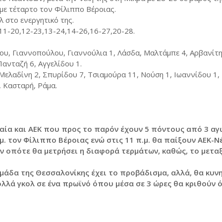
5 με τέταρτο τον Φίλιππο Βέροιας.
λ στο ενεργητικό της.
,11-20,12-23,13-24,14-26,16-27,20-28.
, Γιαννοπούλου, Γιαννούλια 1, Λάσδα, Μαλτάμπε 4, Αρβανίτη
ανταζή 6, Αγγελίδου 1.
 Μελαδίνη 2, Σπυρίδου 7, Τσιαμούρα 11, Νούση 1, Ιωαννίδου 1,
 Κασταρή, Ράμα.
αία και ΑΕΚ που προς το παρόν έχουν 5 πόντους από 3 αγ
μ. τον Φίλιππο Βέροιας ενώ στις 11 π.μ. θα παίξουν ΑΕΚ-Νέ
ν οπότε θα μετρήσει η διαφορά τερμάτων, καθώς, το μετα
 ομάδα της Θεσσαλονίκης έχει το προβάδισμα, αλλά, θα κυνη
ολλά γκολ σε ένα πρωϊνό όπου μέσα σε 3 ώρες θα κριθούν ό