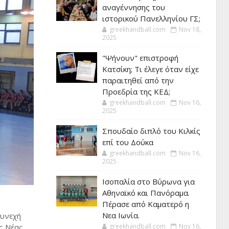
αναγέννησης του
ιστορικού Πανελληνίου ΓΣ;
greekhandball.com
Nov 18,
2025
"Ψήνουν" επιστροφή
Κατσίκη; Τι έλεγε όταν είχε
παραιτηθεί από την
Προεδρία της ΚΕΔ;
greekhandball.com
Nov 16,
2025
Σπουδαίο διπλό του Κιλκίς
επί του Δούκα
greekhandball.com
Nov 16,
2025
Ισοπαλία στο Βύρωνα για
Αθηναϊκό και Πανόραμα.
Πέρασε από Καματερό η
Νεα Ιωνία.
συνεχή
ης Νέας
greekhandball.com
Nov 16,