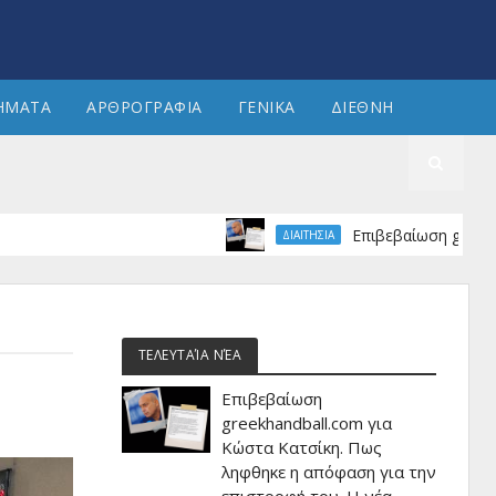
ΗΜΑΤΑ
ΑΡΘΡΟΓΡΑΦΙΑ
ΓΕΝΙΚΑ
ΔΙΕΘΝΗ
Επιβεβαίωση greekhandball.c
ΔΙΑΙΤΗΣΙΑ
ΤΕΛΕΥΤΑΊΑ ΝΈΑ
Επιβεβαίωση
greekhandball.com για
Κώστα Κατσίκη. Πως
ληφθηκε η απόφαση για την