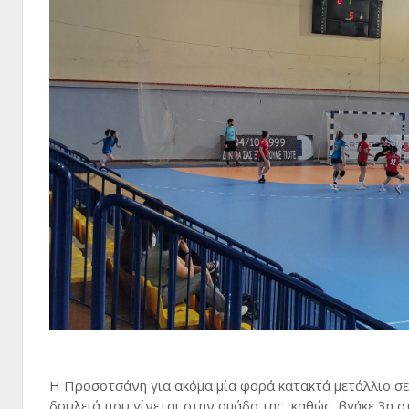
Η Προσοτσάνη για ακόμα μία φορά κατακτά μετάλλιο σ
δουλειά που γίνεται στην ομάδα της, καθώς, βγήκε 3η σ