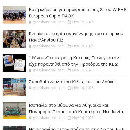
Βατή κλήρωση για πρόκριση στους 8 του W EHF
European Cup ο ΠΑΟΚ
greekhandball.com
Nov 18, 2025
Reunion αφετηρία αναγέννησης του ιστορικού
Πανελληνίου ΓΣ;
greekhandball.com
Nov 18, 2025
"Ψήνουν" επιστροφή Κατσίκη; Τι έλεγε όταν
είχε παραιτηθεί από την Προεδρία της ΚΕΔ;
greekhandball.com
Nov 16, 2025
Σπουδαίο διπλό του Κιλκίς επί του Δούκα
greekhandball.com
Nov 16, 2025
Ισοπαλία στο Βύρωνα για Αθηναϊκό και
Πανόραμα. Πέρασε από Καματερό η Νεα Ιωνία.
greekhandball.com
Nov 16, 2025
Να σφραγίσουν την πρόκριση στις 16 του EHF