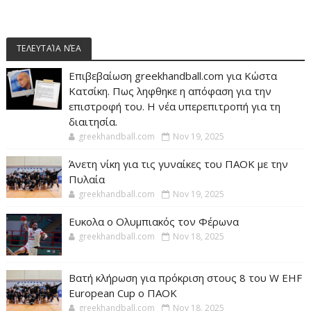
ΤΕΛΕΥΤΑΊΑ ΝΈΑ
Επιβεβαίωση greekhandball.com για Κώστα
Κατσίκη. Πως ληφθηκε η απόφαση για την
επιστροφή του. Η νέα υπερεπιτροπή για τη
διαιτησία.
greekhandball.com
Nov 19, 2025
Άνετη νίκη για τις γυναίκες του ΠΑΟΚ με την
Πυλαία
greekhandball.com
Nov 19, 2025
Ευκολα ο Ολυμπιακός τον Φέρωνα
greekhandball.com
Nov 18, 2025
Βατή κλήρωση για πρόκριση στους 8 του W EHF
European Cup ο ΠΑΟΚ
greekhandball.com
Nov 18, 2025