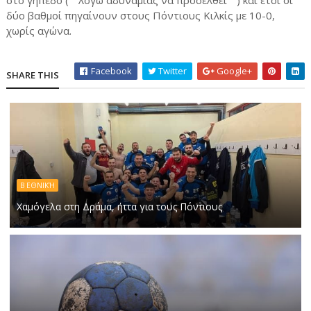
στο γήπεδο ( '' λογω αδυναμίας να προσέλθει '' ) και έτσι οι
δύο βαθμοί πηγαίνουν στους Πόντιους Κιλκίς με 10-0,
χωρίς αγώνα.
Facebook
Twitter
Google+
SHARE THIS
Β ΕΘΝΙΚΉ
Χαμόγελα στη Δράμα, ήττα για τους Πόντιους