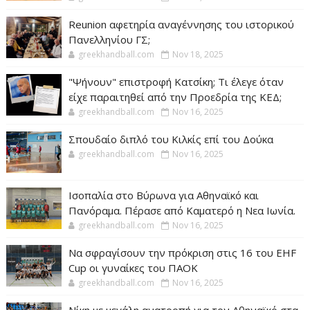
Reunion αφετηρία αναγέννησης του ιστορικού
Πανελληνίου ΓΣ;
greekhandball.com
Nov 18, 2025
"Ψήνουν" επιστροφή Κατσίκη; Τι έλεγε όταν
είχε παραιτηθεί από την Προεδρία της ΚΕΔ;
greekhandball.com
Nov 16, 2025
Σπουδαίο διπλό του Κιλκίς επί του Δούκα
greekhandball.com
Nov 16, 2025
Ισοπαλία στο Βύρωνα για Αθηναϊκό και
Πανόραμα. Πέρασε από Καματερό η Νεα Ιωνία.
greekhandball.com
Nov 16, 2025
Να σφραγίσουν την πρόκριση στις 16 του EHF
Cup οι γυναίκες του ΠΑΟΚ
greekhandball.com
Nov 16, 2025