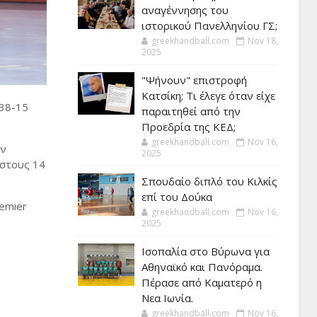
αναγέννησης του
ιστορικού Πανελληνίου ΓΣ;
greekhandball.com
Nov 18,
2025
"Ψήνουν" επιστροφή
Κατσίκη; Τι έλεγε όταν είχε
 38-15
παραιτηθεί από την
Προεδρία της ΚΕΔ;
greekhandball.com
Nov 16,
ην
2025
 στους 14
Σπουδαίο διπλό του Κιλκίς
επί του Δούκα
emier
greekhandball.com
Nov 16,
2025
Ισοπαλία στο Βύρωνα για
Αθηναϊκό και Πανόραμα.
Πέρασε από Καματερό η
Νεα Ιωνία.
greekhandball.com
Nov 16,