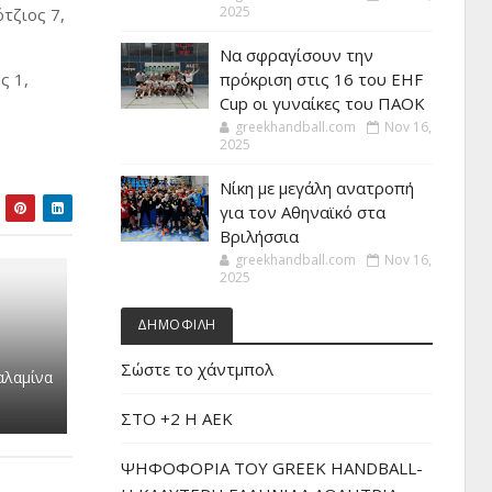
2025
τζιος 7,
Να σφραγίσουν την
ς 1,
πρόκριση στις 16 του EHF
Cup οι γυναίκες του ΠΑΟΚ
greekhandball.com
Nov 16,
2025
Νίκη με μεγάλη ανατροπή
για τον Αθηναϊκό στα
Βριλήσσια
greekhandball.com
Nov 16,
2025
ΔΗΜΟΦΙΛΗ
Σώστε το χάντμπολ
αλαμίνα
ΣΤΟ +2 Η ΑΕΚ
ΨΗΦΟΦΟΡΙΑ ΤΟΥ GREEK HANDBALL-