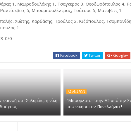
άρας 1, Μαυροδουλάκης 1, Τσαγκεράς 3, Θεοδωρόπουλος 4, Ρό
, Ραντίσεβιτς 5, Μπουμπουλέντρας, Τσάτσας 5, Μάτοβιτς 1
αλής, Χιώτης, Καρδάσης, Τρούλος 2, Κιζόπουλος, Τσομπανίδη
όπουλος 1
/3-0/0
Facebook
Twitter
Google+
Α2 ΑΝΔΡΏΝ
ν εκπνοή στη Σαλαμίνα, η νίκη
''Μπουρλότο'' στην Α2 από την Σ
εδούχους
που νίκησε τον Πανελλήνιο !