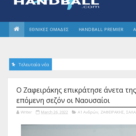
ΕΘΝΙΚΕΣ ΟΜΑΔΕΣ
HANDBALL PREMIER
Α
Τελευταία νέα
Ο Ζαφειράκης επικράτησε άνετα της 
επόμενη σεζόν οι Ναουσαίοι
Writer
March 26, 2022
Α1 Ανδρών
,
ΖΑΦΕΙΡΑΚΗΣ
,
ΣΑΛΑ