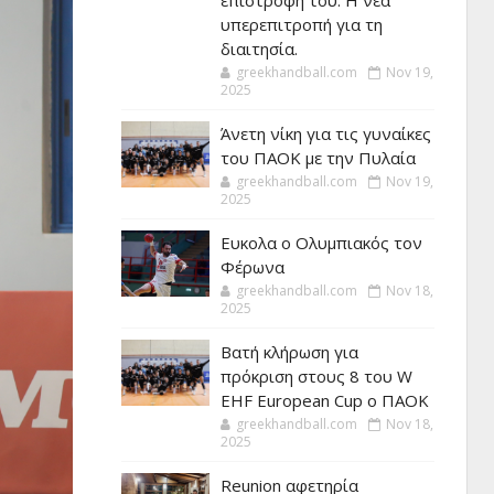
επιστροφή του. Η νέα
υπερεπιτροπή για τη
διαιτησία.
greekhandball.com
Nov 19,
2025
Άνετη νίκη για τις γυναίκες
του ΠΑΟΚ με την Πυλαία
greekhandball.com
Nov 19,
2025
Ευκολα ο Ολυμπιακός τον
Φέρωνα
greekhandball.com
Nov 18,
2025
Βατή κλήρωση για
πρόκριση στους 8 του W
EHF European Cup ο ΠΑΟΚ
greekhandball.com
Nov 18,
2025
Reunion αφετηρία