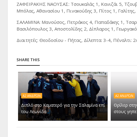
ΖΑΦΕΙΡΑΚΗΣ ΝΑΟΥΣΑΣ: Τσουκαλάς 1, Κανιζάι 5, Τζουβ
Μπόλας, Αθανασίου 1, Πινακούδης 3, Πίτος 1, Γαλίτης
ΣΑΛΑΜΙΝΑ: Μανούσος, Πετράκος 4, Παπαδάκης 1, Τσαρπ
Βασιλόπουλος 3, Αποστολίδης 2, Δίπλαρος 1, Γεωργακ
Διαιτητές: Θεοδοσίου - Πήτας, Δίλεπτα: 3-4, Πέναλτι: 2
SHARE THIS
Α2 ΑΝΔΡΏΝ
Α2 ΑΝΔΡΏΝ
Διπλό στο Καματερό για την Σαλαμίνα επί
Θρίλερ στη
του Λεωνίδα
στους γηπ