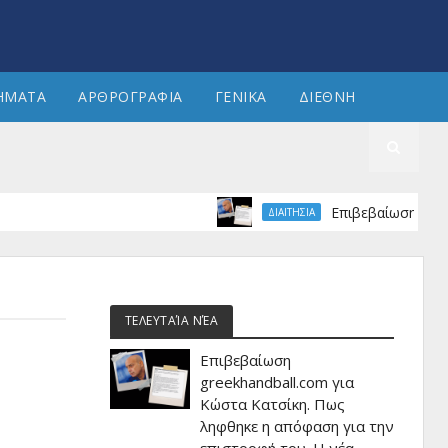
ΗΜΑΤΑ
ΑΡΘΡΟΓΡΑΦΙΑ
ΓΕΝΙΚΑ
ΔΙΕΘΝΗ
Επιβεβαίωση greekhandb
ΔΙΑΙΤΗΣΙΑ
ΤΕΛΕΥΤΑΊΑ ΝΈΑ
Επιβεβαίωση
greekhandball.com για
Κώστα Κατσίκη. Πως
ληφθηκε η απόφαση για την