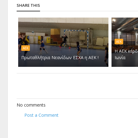
SHARE THIS
ΑΕΚ
ΑΕΚ
Η ΑΕΚ κέρδ
Πρωταθλήτρια Νεανίδων ΕΣΧΑ η ΑΕΚ !
Ιωνία
No comments
Post a Comment