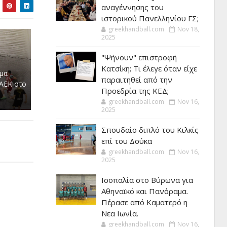
αναγέννησης του
ιστορικού Πανελληνίου ΓΣ;
greekhandball.com
Nov 18,
2025
"Ψήνουν" επιστροφή
Κατσίκη; Τι έλεγε όταν είχε
μα
παραιτηθεί από την
 ΑΕΚ στο
Προεδρία της ΚΕΔ;
greekhandball.com
Nov 16,
2025
Σπουδαίο διπλό του Κιλκίς
επί του Δούκα
greekhandball.com
Nov 16,
2025
Ισοπαλία στο Βύρωνα για
Αθηναϊκό και Πανόραμα.
Πέρασε από Καματερό η
Νεα Ιωνία.
greekhandball.com
Nov 16,