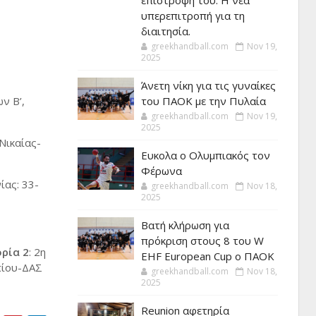
επιστροφή του. Η νέα
υπερεπιτροπή για τη
διαιτησία.
greekhandball.com
Nov 19,
2025
Άνετη νίκη για τις γυναίκες
ν Β’,
του ΠΑΟΚ με την Πυλαία
greekhandball.com
Nov 19,
2025
Νικαίας-
Ευκολα ο Ολυμπιακός τον
Φέρωνα
ίας: 33-
greekhandball.com
Nov 18,
2025
Βατή κλήρωση για
πρόκριση στους 8 του W
ρία 2
: 2η
EHF European Cup ο ΠΑΟΚ
πίου-ΔΑΣ
greekhandball.com
Nov 18,
2025
Reunion αφετηρία