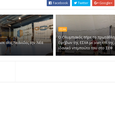
Facebook
Twitter
Google+
ΕΣΧΑ
Ο Ολυμπιακός πήρε το πρωτάθλη
ισε στις Νεάνιδες την Νέα
Εφήβων της ΕΣΧΑ με νίκη επί της
ιδανικό ντεμπούτο του στο ΣΕΦ