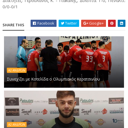
Διαιτητές: Γερουλάνος Κ. - Γιακαλής, Δίλεπτα: 1-0, Πέναλτι:
0/0-0/1
Facebook
Twitter
Google+
SHARE THIS
Α2 ΑΝΔΡΏΝ
Συνεχίζει με Κοτελίδα ο Ολυμπιακός Κερατσινίου
Α2 ΑΝΔΡΏΝ