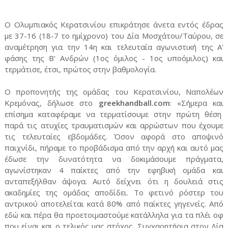
Ο Ολυμπιακός Κερατσινίου επικράτησε άνετα εντός έδρας
με 37-16 (18-7 το ημίχρονο) του Δία Μοσχάτου/Ταύρου, σε
αναμέτρηση για την 14η και τελευταία αγωνιστική της Α'
φάσης της Β' Ανδρών (1ος όμιλος - 1ος υποόμιλος) και
τερμάτισε, έτσι, πρώτος στην βαθμολογία.
Ο προπονητής της ομάδας του Κερατσινίου, Ναπολέων
Κρεμόνας, δήλωσε στο
greekhandball.com
: «Σήμερα και
επίσημα καταφέραμε να τερματίσουμε στην πρώτη θέση
παρά τις ατυχίες τραυματισμών και αρρώστων που έχουμε
τις τελευταίες εβδομάδες. Όσον αφορά στο αποψινό
παιχνίδι, πήραμε το προβάδισμα από την αρχή και αυτό μας
έδωσε την δυνατότητα να δοκιμάσουμε πράγματα,
αγωνίστηκαν 4 παίκτες από την εφηβική ομάδα και
ανταπεξήλθαν άψογα. Αυτό δείχνει ότι η δουλειά στις
ακαδημίες της ομάδας αποδίδει. Το φετινό ρόστερ του
αντρικού αποτελείται κατά 80% από παίκτες γηγενείς. Από
εδώ και πέρα θα προετοιμαστούμε κατάλληλα για τα πλέι οφ
που είναι και ο τελικός μας στόχος. Συγχαρητήρια στον Δία