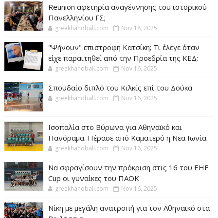
Reunion αφετηρία αναγέννησης του ιστορικού
Πανελληνίου ΓΣ;
greekhandball.com
Nov 18, 2025
"Ψήνουν" επιστροφή Κατσίκη; Τι έλεγε όταν
είχε παραιτηθεί από την Προεδρία της ΚΕΔ;
greekhandball.com
Nov 16, 2025
Σπουδαίο διπλό του Κιλκίς επί του Δούκα
greekhandball.com
Nov 16, 2025
Ισοπαλία στο Βύρωνα για Αθηναϊκό και
Πανόραμα. Πέρασε από Καματερό η Νεα Ιωνία.
greekhandball.com
Nov 16, 2025
Να σφραγίσουν την πρόκριση στις 16 του EHF
Cup οι γυναίκες του ΠΑΟΚ
greekhandball.com
Nov 16, 2025
Νίκη με μεγάλη ανατροπή για τον Αθηναϊκό στα