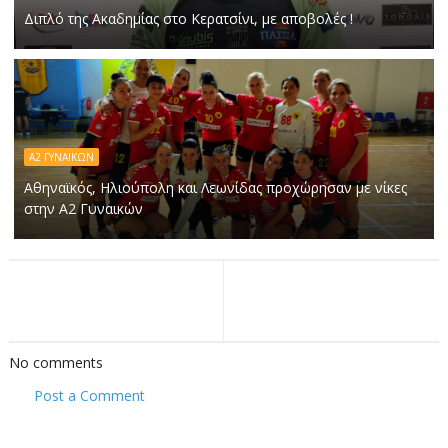
Διπλό της Ακαδημίας στο Κερατσίνι, με αποβολές !
Α2 ΓΥΝΑΙΚΩΝ
Αθηναϊκός, Ηλιούπολη και Λεωνίδας προχώρησαν με νίκες
στην Α2 Γυναικών
No comments
Post a Comment