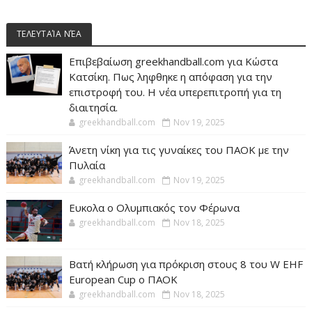
ΤΕΛΕΥΤΑΊΑ ΝΈΑ
Επιβεβαίωση greekhandball.com για Κώστα
Κατσίκη. Πως ληφθηκε η απόφαση για την
επιστροφή του. Η νέα υπερεπιτροπή για τη
διαιτησία.
greekhandball.com
Nov 19, 2025
Άνετη νίκη για τις γυναίκες του ΠΑΟΚ με την
Πυλαία
greekhandball.com
Nov 19, 2025
Ευκολα ο Ολυμπιακός τον Φέρωνα
greekhandball.com
Nov 18, 2025
Βατή κλήρωση για πρόκριση στους 8 του W EHF
European Cup ο ΠΑΟΚ
greekhandball.com
Nov 18, 2025