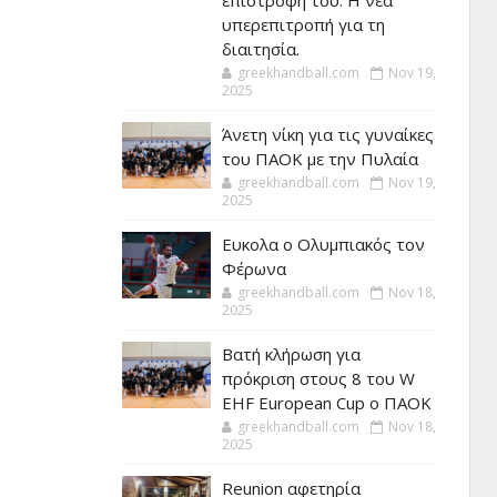
επιστροφή του. Η νέα
υπερεπιτροπή για τη
διαιτησία.
greekhandball.com
Nov 19,
2025
Άνετη νίκη για τις γυναίκες
του ΠΑΟΚ με την Πυλαία
greekhandball.com
Nov 19,
2025
Ευκολα ο Ολυμπιακός τον
Φέρωνα
greekhandball.com
Nov 18,
2025
Βατή κλήρωση για
πρόκριση στους 8 του W
EHF European Cup ο ΠΑΟΚ
greekhandball.com
Nov 18,
2025
Reunion αφετηρία