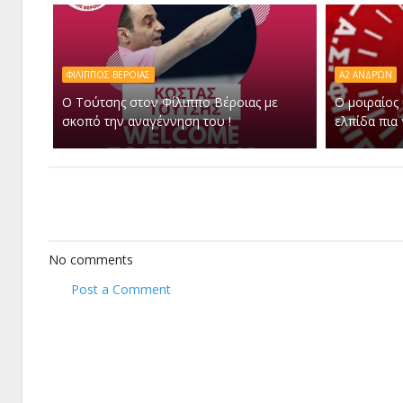
ΦΙΛΙΠΠΟΣ ΒΕΡΟΙΑΣ
Α2 ΑΝΔΡΏΝ
Ο Τούτσης στον Φίλιππο Βέροιας με
Ο μοιραίος
σκοπό την αναγέννηση του !
ελπίδα πια γ
No comments
Post a Comment