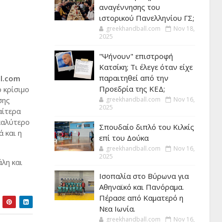
αναγέννησης του
ιστορικού Πανελληνίου ΓΣ;
greekhandball.com
Nov 18,
2025
"Ψήνουν" επιστροφή
Κατσίκη; Τι έλεγε όταν είχε
παραιτηθεί από την
l.com
Προεδρία της ΚΕΔ;
 κρίσιμο
σης
greekhandball.com
Nov 16,
2025
αίτερα
 καλύτερο
Σπουδαίο διπλό του Κιλκίς
ά και η
επί του Δούκα
greekhandball.com
Nov 16,
2025
λη και
Ισοπαλία στο Βύρωνα για
Αθηναϊκό και Πανόραμα.
Πέρασε από Καματερό η
Νεα Ιωνία.
greekhandball.com
Nov 16,