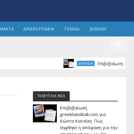
ΗΜΑΤΑ
ΑΡΘΡΟΓΡΑΦΙΑ
ΓΕΝΙΚΑ
ΔΙΕΘΝΗ
Επιβεβαίωση greekhandba
ΔΙΑΙΤΗΣΙΑ
ΤΕΛΕΥΤΑΊΑ ΝΈΑ
Επιβεβαίωση
greekhandball.com για
Κώστα Κατσίκη. Πως
ληφθηκε η απόφαση για την