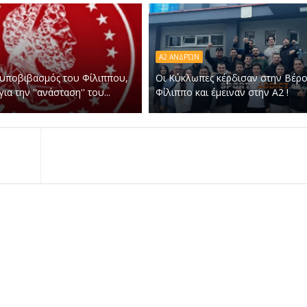
Α2 ΑΝΔΡΏΝ
 υποβιβασμός του Φίλιππου,
Οι Κύκλωπες κέρδισαν στην Βέρο
ια την ''ανάσταση'' του...
Φίλιππο και έμειναν στην Α2 !