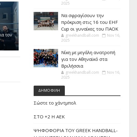
2025
Να σφραγίσουν την
πρόκριση στις 16 του EHF
Cup οι γυναίκες του ΠΑΟΚ
ια τον
greekhandball.com
Nov 16,
2025
Νίκη με μεγάλη ανατροπή
για τον Αθηναϊκό στα
Βριλήσσια
greekhandball.com
Nov 16,
2025
ΔΗΜΟΦΙΛΗ
Σώστε το χάντμπολ
ΣΤΟ +2 Η ΑΕΚ
ΨΗΦΟΦΟΡΙΑ ΤΟΥ GREEK HANDBALL-