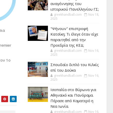
αναγέννησης του
ιστορικού Πανελληνίου ΓΣ;
greekhandball.com
Nov 18,
2025
"Ψήνουν" επιστροφή
σια
Κατσίκη; Τι έλεγε όταν είχε
παραιτηθεί από την
remier
Προεδρία της ΚΕΔ;
greekhandball.com
Nov 16,
2025
τον 1ο
Σπουδαίο διπλό του Κιλκίς
επί του Δούκα
greekhandball.com
Nov 16,
2025
Ισοπαλία στο Βύρωνα για
Αθηναϊκό και Πανόραμα.
Πέρασε από Καματερό η
Νεα Ιωνία.
greekhandball.com
Nov 16,