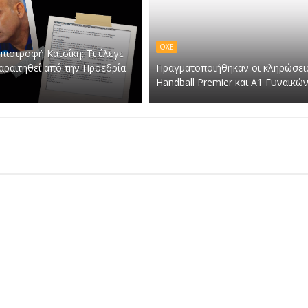
ΟΧΕ
πιστροφή Κατσίκη; Τι έλεγε
παραιτηθεί από την Προεδρία
Πραγματοποιήθηκαν οι κληρώσει
Handball Premier και Α1 Γυναικώ