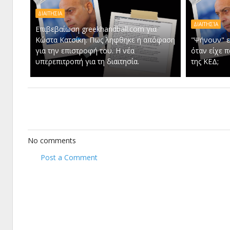
ΔΙΑΙΤΗΣΙΑ
ΔΙΑΙΤΗΣΊΑ
Επιβεβαίωση greekhandball.com για
Κώστα Κατσίκη. Πως ληφθηκε η απόφαση
"Ψήνουν" ε
για την επιστροφή του. Η νέα
όταν είχε 
υπερεπιτροπή για τη διαιτησία.
της ΚΕΔ;
No comments
Post a Comment