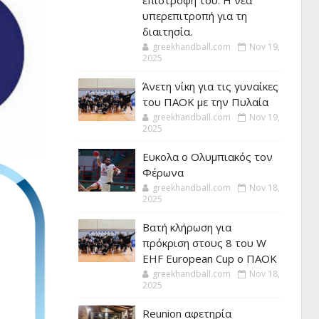
επιστροφή του. Η νέα
υπερεπιτροπή για τη
διαιτησία.
greekhandball.com
Nov 19,
2025
Άνετη νίκη για τις γυναίκες
του ΠΑΟΚ με την Πυλαία
greekhandball.com
Nov 19,
2025
Ευκολα ο Ολυμπιακός τον
Φέρωνα
greekhandball.com
Nov 18,
2025
Βατή κλήρωση για
πρόκριση στους 8 του W
EHF European Cup ο ΠΑΟΚ
greekhandball.com
Nov 18,
2025
Reunion αφετηρία