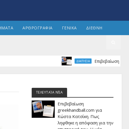
ΗΜΑΤΑ
ΑΡΘΡΟΓΡΑΦΙΑ
ΓΕΝΙΚΑ
ΔΙΕΘΝΗ
Επιβεβαίωση greekhandb
ΔΙΑΙΤΗΣΙΑ
ΤΕΛΕΥΤΑΊΑ ΝΈΑ
Επιβεβαίωση
greekhandball.com για
Κώστα Κατσίκη. Πως
ληφθηκε η απόφαση για την