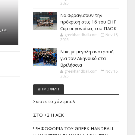
2025
Να σφραγίσουν την
πρόκριση στις 16 του EHF
Cup οι γυναίκες του ΠΑΟΚ
ς σε
greekhandball.com
Nov 16,
ν
2025
Νίκη με μεγάλη ανατροπή
για τον Αθηναϊκό στα
Βριλήσσια
greekhandball.com
Nov 16,
2025
ΔΗΜΟΦΙΛΗ
Σώστε το χάντμπολ
ΣΤΟ +2 Η ΑΕΚ
ΨΗΦΟΦΟΡΙΑ ΤΟΥ GREEK HANDBALL-