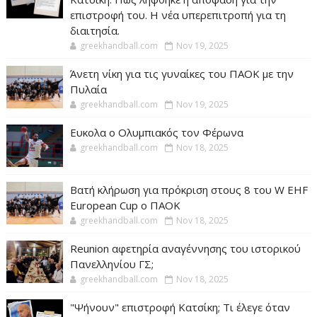
επιστροφή του. Η νέα υπερεπιτροπή για τη
διαιτησία.
greekhandball.com
Nov 19, 2025
Άνετη νίκη για τις γυναίκες του ΠΑΟΚ με την
Πυλαία
greekhandball.com
Nov 19, 2025
Ευκολα ο Ολυμπιακός τον Φέρωνα
greekhandball.com
Nov 18, 2025
Βατή κλήρωση για πρόκριση στους 8 του W EHF
European Cup ο ΠΑΟΚ
greekhandball.com
Nov 18, 2025
Reunion αφετηρία αναγέννησης του ιστορικού
Πανελληνίου ΓΣ;
greekhandball.com
Nov 18, 2025
"Ψήνουν" επιστροφή Κατσίκη; Τι έλεγε όταν