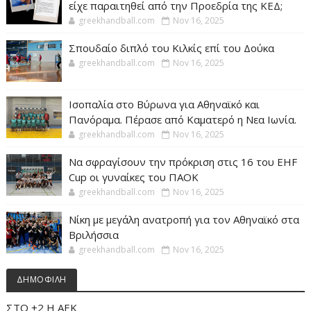
είχε παραιτηθεί από την Προεδρία της ΚΕΔ;
greekhandball.com
Nov 16, 2025
Σπουδαίο διπλό του Κιλκίς επί του Δούκα
greekhandball.com
Nov 16, 2025
Ισοπαλία στο Βύρωνα για Αθηναϊκό και
Πανόραμα. Πέρασε από Καματερό η Νεα Ιωνία.
greekhandball.com
Nov 16, 2025
Να σφραγίσουν την πρόκριση στις 16 του EHF
Cup οι γυναίκες του ΠΑΟΚ
greekhandball.com
Nov 16, 2025
Νίκη με μεγάλη ανατροπή για τον Αθηναϊκό στα
Βριλήσσια
greekhandball.com
Nov 16, 2025
ΔΗΜΟΦΙΛΗ
ΣΤΟ +2 Η ΑΕΚ