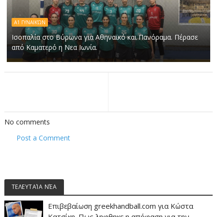
Α1 ΓΥΝΑΙΚΏΝ
Ισοπαλία στο Βύρωνα για Αθηναϊκό και Πανόραμα. Πέρασε
από Καματερό η Νεα Ιωνία.
No comments
Post a Comment
ΤΕΛΕΥΤΑΊΑ ΝΈΑ
Επιβεβαίωση greekhandball.com για Κώστα
Κατσίκη. Πως ληφθηκε η απόφαση για την