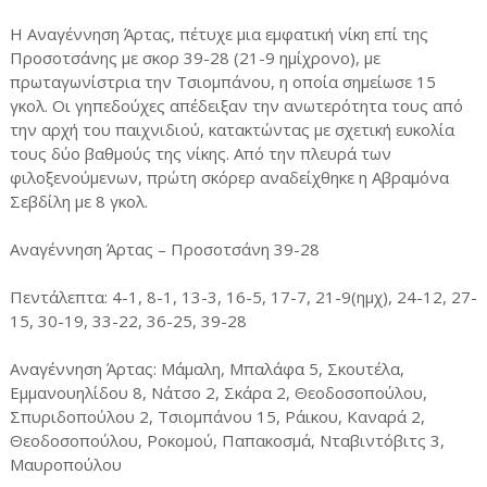
Η Αναγέννηση Άρτας, πέτυχε μια εμφατική νίκη επί της
Προσοτσάνης με σκορ 39-28 (21-9 ημίχρονο), με
πρωταγωνίστρια την Τσιομπάνου, η οποία σημείωσε 15
γκολ. Οι γηπεδούχες απέδειξαν την ανωτερότητα τους από
την αρχή του παιχνιδιού, κατακτώντας με σχετική ευκολία
τους δύο βαθμούς της νίκης. Από την πλευρά των
φιλοξενούμενων, πρώτη σκόρερ αναδείχθηκε η Αβραμόνα
Σεβδίλη με 8 γκολ.
Αναγέννηση Άρτας – Προσοτσάνη 39-28
Πεντάλεπτα: 4-1, 8-1, 13-3, 16-5, 17-7, 21-9(ημχ), 24-12, 27-
15, 30-19, 33-22, 36-25, 39-28
Αναγέννηση Άρτας: Μάμαλη, Μπαλάφα 5, Σκουτέλα,
Εμμανουηλίδου 8, Νάτσο 2, Σκάρα 2, Θεοδοσοπούλου,
Σπυριδοπούλου 2, Τσιομπάνου 15, Ράικου, Καναρά 2,
Θεοδοσοπούλου, Ροκομού, Παπακοσμά, Νταβιντόβιτς 3,
Μαυροπούλου