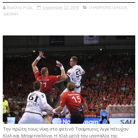
Βασίλης Ριζάς
September 22, 2019
CHAMPIONS LEAGUE
,
ΔΙΕΘΝΗ
Την πρώτη τους νίκη στο φετινό Τσαμπιονς Λιγκ πέτυχαν
Κίελ και Μπαρτσελόνα. Η Κίελ μετά την ισοπαλία της