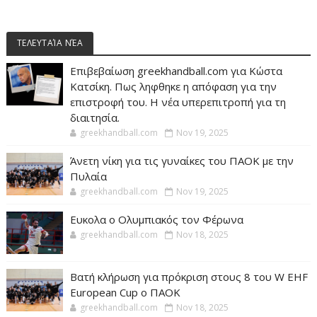
ΤΕΛΕΥΤΑΊΑ ΝΈΑ
Επιβεβαίωση greekhandball.com για Κώστα
Κατσίκη. Πως ληφθηκε η απόφαση για την
επιστροφή του. Η νέα υπερεπιτροπή για τη
διαιτησία.
greekhandball.com
Nov 19, 2025
Άνετη νίκη για τις γυναίκες του ΠΑΟΚ με την
Πυλαία
greekhandball.com
Nov 19, 2025
Ευκολα ο Ολυμπιακός τον Φέρωνα
greekhandball.com
Nov 18, 2025
Βατή κλήρωση για πρόκριση στους 8 του W EHF
European Cup ο ΠΑΟΚ
greekhandball.com
Nov 18, 2025