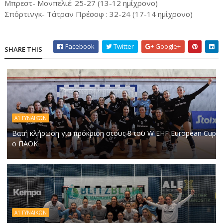
Μπρεστ- Μονπελιέ: 25-27 (13-12 ημίχρονο)
Σπόρτινγκ- Τάτραν Πρέσοφ : 32-24 (17-14 ημίχρονο)
Facebook
Twitter
Google+
SHARE THIS
Α1 ΓΥΝΑΙΚΏΝ
Βατή κλήρωση για πρόκριση στους 8 του W EHF European Cup
ο ΠΑΟΚ
Α1 ΓΥΝΑΙΚΩΝ