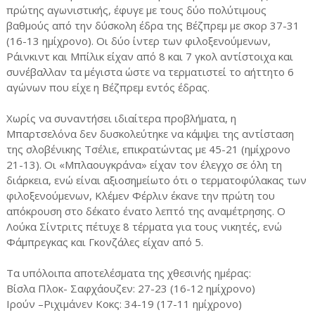
πρώτης αγωνιστικής, έφυγε με τους δύο πολύτιμους
βαθμούς από την δύσκολη έδρα της Βέζπρεμ με σκορ 37-31
(16-13 ημίχρονο). Οι δύο ίντερ των φιλοξενούμενων,
Ράινκιντ και Μπίλικ είχαν από 8 και 7 γκολ αντίστοιχα και
συνέβαλλαν τα μέγιστα ώστε να τερματιστεί το αήττητο 6
αγώνων που είχε η Βέζπρεμ εντός έδρας.
Χωρίς να συναντήσει ιδιαίτερα προβλήματα, η
Μπαρτσελόνα δεν δυσκολεύτηκε να κάμψει της αντίσταση
της σλοβένικης Τσέλιε, επικρατώντας με 45-21 (ημίχρονο
21-13). Οι «Μπλαουγκράνα» είχαν τον έλεγχο σε όλη τη
διάρκεια, ενώ είναι αξιοσημείωτο ότι ο τερματοφύλακας των
φιλοξενούμενων, Κλέμεν Φέρλιν έκανε την πρώτη του
απόκρουση στο δέκατο ένατο λεπτό της αναμέτρησης. Ο
Λούκα Σίντριτς πέτυχε 8 τέρματα για τους νικητές, ενώ
Φάμπρεγκας και Γκονζάλες είχαν από 5.
Τα υπόλοιπα αποτελέσματα της χθεσινής ημέρας:
Βίσλα Πλοκ- Σαφχάουζεν: 27-23 (16-12 ημίχρονο)
Ιρούν –Ριχιμάνεν Κοκς: 34-19 (17-11 ημίχρονο)