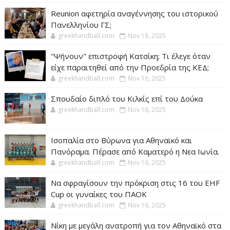
Reunion αφετηρία αναγέννησης του ιστορικού
Πανελληνίου ΓΣ;
greekhandball.com
Nov 18, 2025
"Ψήνουν" επιστροφή Κατσίκη; Τι έλεγε όταν
είχε παραιτηθεί από την Προεδρία της ΚΕΔ;
greekhandball.com
Nov 16, 2025
Σπουδαίο διπλό του Κιλκίς επί του Δούκα
greekhandball.com
Nov 16, 2025
Ισοπαλία στο Βύρωνα για Αθηναϊκό και
Πανόραμα. Πέρασε από Καματερό η Νεα Ιωνία.
greekhandball.com
Nov 16, 2025
Να σφραγίσουν την πρόκριση στις 16 του EHF
Cup οι γυναίκες του ΠΑΟΚ
greekhandball.com
Nov 16, 2025
Νίκη με μεγάλη ανατροπή για τον Αθηναϊκό στα