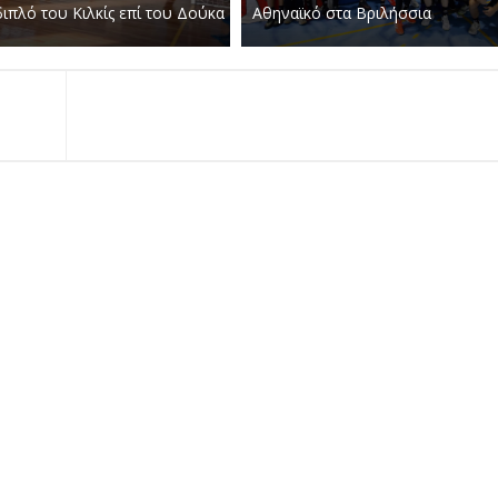
ιπλό του Κιλκίς επί του Δούκα
Αθηναϊκό στα Βριλήσσια