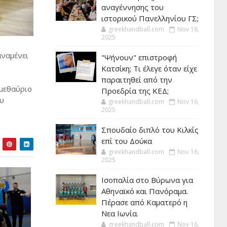
αναγέννησης του
ιστορικού Πανελληνίου ΓΣ;
greekhandball.com
Nov 18,
2025
αναμένει
"Ψήνουν" επιστροφή
Κατσίκη; Τι έλεγε όταν είχε
παραιτηθεί από την
 μεθαύριο
Προεδρία της ΚΕΔ;
ου
greekhandball.com
Nov 16,
2025
Σπουδαίο διπλό του Κιλκίς
επί του Δούκα
greekhandball.com
Nov 16,
2025
Ισοπαλία στο Βύρωνα για
Αθηναϊκό και Πανόραμα.
Πέρασε από Καματερό η
Νεα Ιωνία.
greekhandball.com
Nov 16,