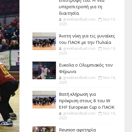
επιστροφή του. Η νέα
υπερεπιτροπή για τη
διαιτησία.
greekhandball.com
Nov 19,
2025
Άνετη νίκη για τις γυναίκες
του ΠΑΟΚ με την Πυλαία
greekhandball.com
Nov 19,
2025
Ευκολα ο Ολυμπιακός τον
Φέρωνα
greekhandball.com
Nov 18,
2025
Βατή κλήρωση για
πρόκριση στους 8 του W
EHF European Cup ο ΠΑΟΚ
greekhandball.com
Nov 18,
2025
Reunion αφετηρία