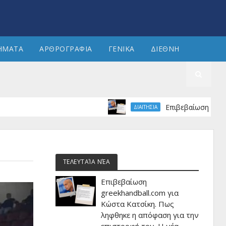
ΗΜΑΤΑ
ΑΡΘΡΟΓΡΑΦΙΑ
ΓΕΝΙΚΑ
ΔΙΕΘΝΗ
Επιβεβαίωση greekhandbal
ΔΙΑΙΤΗΣΙΑ
ΤΕΛΕΥΤΑΊΑ ΝΈΑ
Επιβεβαίωση
greekhandball.com για
Κώστα Κατσίκη. Πως
ληφθηκε η απόφαση για την