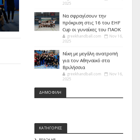
2025
Να σφραγίσουν την
πρόκριση στις 16 του EHF
Cup οι γυναίκες του ΠΑΟΚ
greekhandball.com
Nov 16,
2025
Νίκη με μεγάλη ανατροπή
για τον Αθηναϊκό στα
Βριλήσσια
greekhandball.com
Nov 16,
2025
ΔΗΜΟΦΙΛΗ
ΚΑΤΗΓΟΡΙΕΣ
BEACH HB