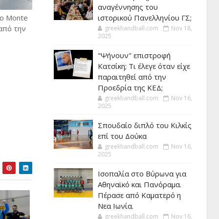
αναγέννησης του
co Monte
ιστορικού Πανελληνίου ΓΣ;
 από την
greekhandball.com
Nov 18,
2025
"Ψήνουν" επιστροφή
Κατσίκη; Τι έλεγε όταν είχε
παραιτηθεί από την
Προεδρία της ΚΕΔ;
greekhandball.com
Nov 16,
2025
Σπουδαίο διπλό του Κιλκίς
επί του Δούκα
greekhandball.com
Nov 16,
2025
Ισοπαλία στο Βύρωνα για
Αθηναϊκό και Πανόραμα.
Πέρασε από Καματερό η
Νεα Ιωνία.
greekhandball.com
Nov 16,