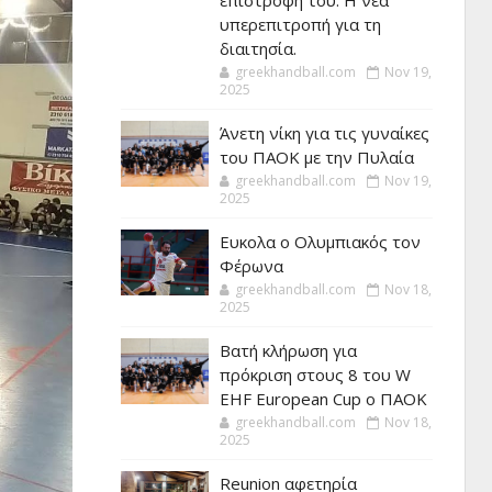
επιστροφή του. Η νέα
υπερεπιτροπή για τη
διαιτησία.
greekhandball.com
Nov 19,
2025
Άνετη νίκη για τις γυναίκες
του ΠΑΟΚ με την Πυλαία
greekhandball.com
Nov 19,
2025
Ευκολα ο Ολυμπιακός τον
Φέρωνα
greekhandball.com
Nov 18,
2025
Βατή κλήρωση για
πρόκριση στους 8 του W
EHF European Cup ο ΠΑΟΚ
greekhandball.com
Nov 18,
2025
Reunion αφετηρία