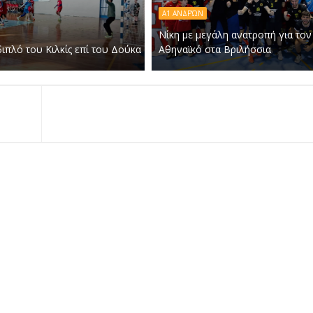
Α1 ΑΝΔΡΏΝ
Νίκη με μεγάλη ανατροπή για τον
ιπλό του Κιλκίς επί του Δούκα
Αθηναϊκό στα Βριλήσσια