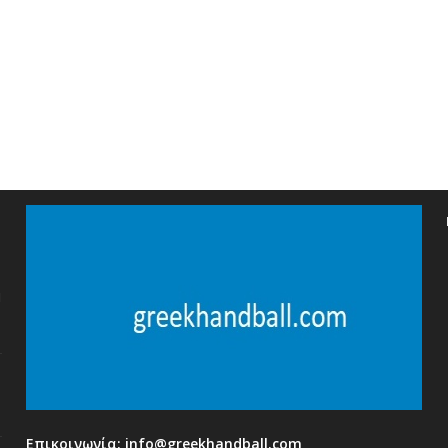
η
Επικοινωνία:
info@greekhandball.com