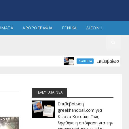
ΗΜΑΤΑ
ΑΡΘΡΟΓΡΑΦΙΑ
ΓΕΝΙΚΑ
ΔΙΕΘΝΗ
Επιβεβαίωση greekhandb
ΔΙΑΙΤΗΣΙΑ
ΤΕΛΕΥΤΑΊΑ ΝΈΑ
Επιβεβαίωση
greekhandball.com για
Κώστα Κατσίκη. Πως
ληφθηκε η απόφαση για την