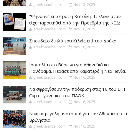
greekhandball.com
Nov 18, 2025
"Ψήνουν" επιστροφή Κατσίκη; Τι έλεγε όταν
είχε παραιτηθεί από την Προεδρία της ΚΕΔ;
greekhandball.com
Nov 16, 2025
Σπουδαίο διπλό του Κιλκίς επί του Δούκα
greekhandball.com
Nov 16, 2025
Ισοπαλία στο Βύρωνα για Αθηναϊκό και
Πανόραμα. Πέρασε από Καματερό η Νεα Ιωνία.
greekhandball.com
Nov 16, 2025
Να σφραγίσουν την πρόκριση στις 16 του EHF
Cup οι γυναίκες του ΠΑΟΚ
greekhandball.com
Nov 16, 2025
Νίκη με μεγάλη ανατροπή για τον Αθηναϊκό στα
Βριλήσσια
greekhandball.com
Nov 16, 2025