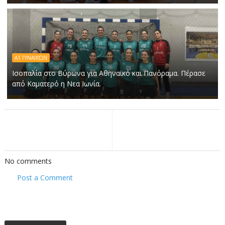
Α1 ΓΥΝΑΙΚΏΝ
Ισοπαλία στο Βύρωνα για Αθηναϊκό και Πανόραμα. Πέρασε
από Καματερό η Νεα Ιωνία.
No comments
Post a Comment