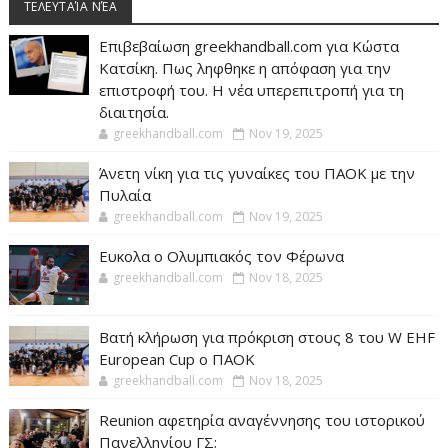
ΤΕΛΕΥΤΑΊΑ ΝΈΑ
Επιβεβαίωση greekhandball.com για Κώστα
Κατσίκη. Πως ληφθηκε η απόφαση για την
επιστροφή του. Η νέα υπερεπιτροπή για τη
διαιτησία.
greekhandball.com
Nov 19, 2025
Άνετη νίκη για τις γυναίκες του ΠΑΟΚ με την
Πυλαία
greekhandball.com
Nov 19, 2025
Ευκολα ο Ολυμπιακός τον Φέρωνα
greekhandball.com
Nov 18, 2025
Βατή κλήρωση για πρόκριση στους 8 του W EHF
European Cup ο ΠΑΟΚ
greekhandball.com
Nov 18, 2025
Reunion αφετηρία αναγέννησης του ιστορικού
Πανελληνίου ΓΣ;