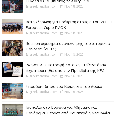
Ευκολα ο Ολυμπιακός τον Φέρωνα
greekhandball.com
Nov 18, 2025
Βατή κλήρωση για πρόκριση στους 8 του W EHF
European Cup ο ΠΑΟΚ
greekhandball.com
Nov 18, 2025
Reunion αφετηρία αναγέννησης του ιστορικού
Πανελληνίου ΓΣ;
greekhandball.com
Nov 18, 2025
"Ψήνουν" επιστροφή Κατσίκη; Τι έλεγε όταν
είχε παραιτηθεί από την Προεδρία της ΚΕΔ;
greekhandball.com
Nov 16, 2025
Σπουδαίο διπλό του Κιλκίς επί του Δούκα
greekhandball.com
Nov 16, 2025
Ισοπαλία στο Βύρωνα για Αθηναϊκό και
Πανόραμα. Πέρασε από Καματερό η Νεα Ιωνία.