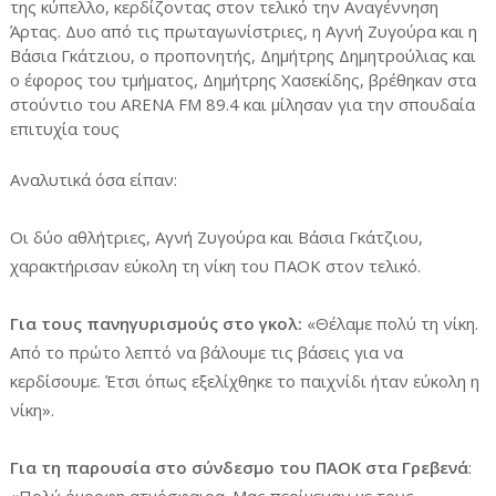
της κύπελλο, κερδίζοντας στον τελικό την Αναγέννηση
Άρτας. Δυο από τις πρωταγωνίστριες, η Αγνή Ζυγούρα και η
Βάσια Γκάτzιου, ο προπονητής, Δημήτρης Δημητρούλιας και
ο έφορος του τμήματος, Δημήτρης Χασεκίδης, βρέθηκαν στα
στούντιο του ARENA FM 89.4 και μίλησαν για την σπουδαία
επιτυχία τους
Αναλυτικά όσα είπαν:
Οι δύο αθλήτριες, Αγνή Ζυγούρα και Βάσια Γκάτζιου,
χαρακτήρισαν εύκολη τη νίκη του ΠΑΟΚ στον τελικό.
Για τους πανηγυρισμούς στο γκολ:
«Θέλαμε πολύ τη νίκη.
Από το πρώτο λεπτό να βάλουμε τις βάσεις για να
κερδίσουμε. Έτσι όπως εξελίχθηκε το παιχνίδι ήταν εύκολη η
νίκη».
Για τη παρουσία στο σύνδεσμο του ΠΑΟΚ στα Γρεβενά
:
«Πολύ όμορφη ατμόσφαιρα. Μας περίμεναν με τους