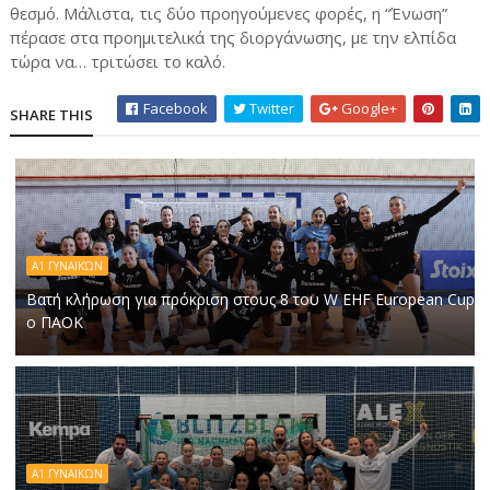
θεσμό. Μάλιστα, τις δύο προηγούμενες φορές, η “Ένωση”
πέρασε στα προημιτελικά της διοργάνωσης, με την ελπίδα
τώρα να… τριτώσει το καλό.
Facebook
Twitter
Google+
SHARE THIS
Α1 ΓΥΝΑΙΚΏΝ
Βατή κλήρωση για πρόκριση στους 8 του W EHF European Cup
ο ΠΑΟΚ
Α1 ΓΥΝΑΙΚΩΝ