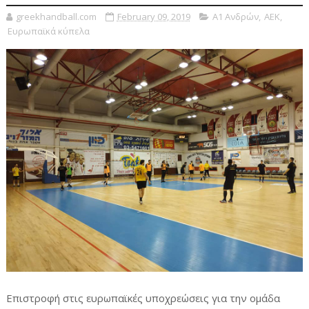
greekhandball.com
February 09, 2019
Α1 Ανδρών
,
ΑΕΚ
,
Ευρωπαϊκά κύπελα
Επιστροφή στις ευρωπαϊκές υποχρεώσεις για την ομάδα