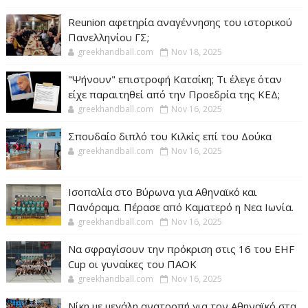
Reunion αφετηρία αναγέννησης του ιστορικού
Πανελληνίου ΓΣ;
greekhandball.com
Nov 18, 2025
"Ψήνουν" επιστροφή Κατσίκη; Τι έλεγε όταν
είχε παραιτηθεί από την Προεδρία της ΚΕΔ;
greekhandball.com
Nov 16, 2025
Σπουδαίο διπλό του Κιλκίς επί του Δούκα
greekhandball.com
Nov 16, 2025
Ισοπαλία στο Βύρωνα για Αθηναϊκό και
Πανόραμα. Πέρασε από Καματερό η Νεα Ιωνία.
greekhandball.com
Nov 16, 2025
Να σφραγίσουν την πρόκριση στις 16 του EHF
Cup οι γυναίκες του ΠΑΟΚ
greekhandball.com
Nov 16, 2025
Νίκη με μεγάλη ανατροπή για τον Αθηναϊκό στα