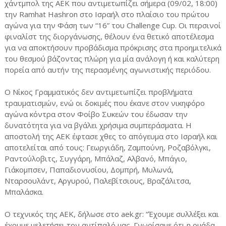
χάντμπολ της ΑΕΚ που αντιμετωπίζει σήμερα (09/02, 18:00)
την Ramhat Hashron στο Ισραήλ στο πλαίσιο του πρώτου
αγώνα για την Φάση των “16” του Challenge Cup. Οι περσινοί
φιναλίστ της διοργάνωσης, θέλουν ένα θετικό αποτέλεσμα
για να αποκτήσουν προβάδισμα πρόκρισης στα προημιτελικά
του θεσμού βάζοντας πλώρη για μία ανάλογη ή και καλύτερη
πορεία από αυτήν της περασμένης αγωνιστικής περιόδου.
Ο Νίκος Γραμματικός δεν αντιμετωπίζει προβλήματα
τραυματισμών, ενώ οι δοκιμές που έκανε στον νικηφόρο
αγώνα κόντρα στον Φοίβο Συκεών του έδωσαν την
δυνατότητα για να βγάλει χρήσιμα συμπεράσματα. Η
αποστολή της ΑΕΚ έφτασε χθες το απόγευμα στο Ισραήλ και
αποτελείται από τους: Γεωργιάδη, Ζαμπούνη, Ροζαβόλγκι,
Ραντούλοβιτς, Συγγάρη, Μπάλαζ, Αλβανό, Μπάγιο,
Γιάκομπσεν, Παπαδιονυσίου, Δομπρή, Μυλωνά,
Νταρσουλάντ, Αργυρού, Παλεβίτσιους, Βραζάλιτσα,
Μπαλάσκα.
Ο τεχνικός της ΑΕΚ, δήλωσε στο aek.gr: “Έχουμε συλλέξει και
έχουμε μελετήσει τον αντίπαλό μας. Γνωρίσαμε ότι η ομάδα