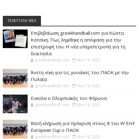
ΤΕΛΕΥΤΑΊΑ ΝΈΑ
Επιβεβαίωση greekhandball.com για Κώστα
Κατσίκη. Πως ληφθηκε η απόφαση για την
επιστροφή του. Η νέα υπερεπιτροπή για τη
διαιτησία.
greekhandball.com
Nov 19, 2025
Άνετη νίκη για τις γυναίκες του ΠΑΟΚ με την
Πυλαία
greekhandball.com
Nov 19, 2025
Ευκολα ο Ολυμπιακός τον Φέρωνα
greekhandball.com
Nov 18, 2025
Βατή κλήρωση για πρόκριση στους 8 του W EHF
European Cup ο ΠΑΟΚ
greekhandball.com
Nov 18, 2025