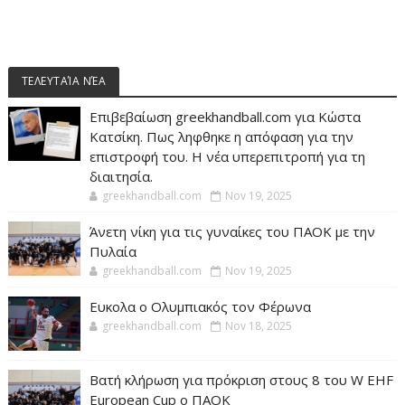
ΤΕΛΕΥΤΑΊΑ ΝΈΑ
Επιβεβαίωση greekhandball.com για Κώστα
Κατσίκη. Πως ληφθηκε η απόφαση για την
επιστροφή του. Η νέα υπερεπιτροπή για τη
διαιτησία.
greekhandball.com
Nov 19, 2025
Άνετη νίκη για τις γυναίκες του ΠΑΟΚ με την
Πυλαία
greekhandball.com
Nov 19, 2025
Ευκολα ο Ολυμπιακός τον Φέρωνα
greekhandball.com
Nov 18, 2025
Βατή κλήρωση για πρόκριση στους 8 του W EHF
European Cup ο ΠΑΟΚ