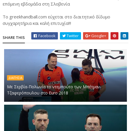
επόμενη εβδομάδα στη Σλοβενία
Το greekhandball.com εύχεται στο διαιτητικό δίδυμο
συγχαρητήρια και καλή επιτυχία!!!
Facebook
Twitter
Google+
SHARE THIS
ΔΙΑΙΤΗΣΙΑ
Με Σερβία-Πολωνία το ντεμπούτο των Μπέτμαν-
Τζαφερόπουλου στο Euro 2018