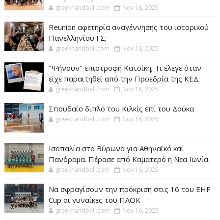
greekhandball.com
Nov 18, 2025
Reunion αφετηρία αναγέννησης του ιστορικού
Πανελληνίου ΓΣ;
greekhandball.com
Nov 18, 2025
"Ψήνουν" επιστροφή Κατσίκη; Τι έλεγε όταν
είχε παραιτηθεί από την Προεδρία της ΚΕΔ;
greekhandball.com
Nov 16, 2025
Σπουδαίο διπλό του Κιλκίς επί του Δούκα
greekhandball.com
Nov 16, 2025
Ισοπαλία στο Βύρωνα για Αθηναϊκό και
Πανόραμα. Πέρασε από Καματερό η Νεα Ιωνία.
greekhandball.com
Nov 16, 2025
Να σφραγίσουν την πρόκριση στις 16 του EHF
Cup οι γυναίκες του ΠΑΟΚ
greekhandball.com
Nov 16, 2025