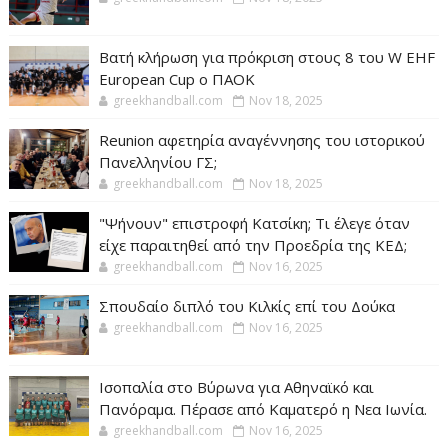
Βατή κλήρωση για πρόκριση στους 8 του W EHF
European Cup ο ΠΑΟΚ
greekhandball.com
Nov 18, 2025
Reunion αφετηρία αναγέννησης του ιστορικού
Πανελληνίου ΓΣ;
greekhandball.com
Nov 18, 2025
"Ψήνουν" επιστροφή Κατσίκη; Τι έλεγε όταν
είχε παραιτηθεί από την Προεδρία της ΚΕΔ;
greekhandball.com
Nov 16, 2025
Σπουδαίο διπλό του Κιλκίς επί του Δούκα
greekhandball.com
Nov 16, 2025
Ισοπαλία στο Βύρωνα για Αθηναϊκό και
Πανόραμα. Πέρασε από Καματερό η Νεα Ιωνία.
greekhandball.com
Nov 16, 2025