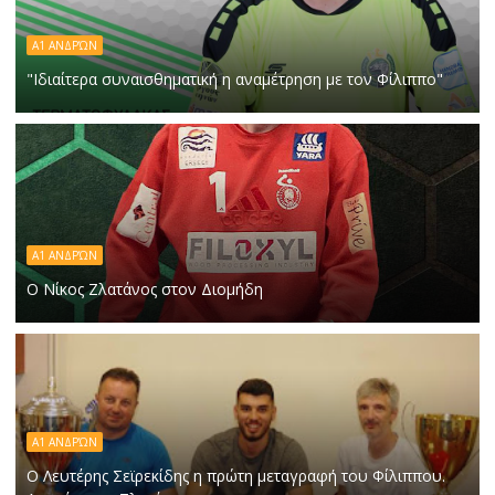
Α1 ΑΝΔΡΏΝ
"Ιδιαίτερα συναισθηματική η αναμέτρηση με τον Φίλιππο"
Α1 ΑΝΔΡΏΝ
Ο Νίκος Ζλατάνος στον Διομήδη
Α1 ΑΝΔΡΏΝ
Ο Λευτέρης Σεϊρεκίδης η πρώτη μεταγραφή του Φίλιππου.