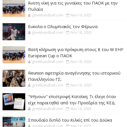
Άνετη νίκη για τις γυναίκες του ΠΑΟΚ με την
Πυλαία
greekhandball.com
Nov 19, 2025
Ευκολα ο Ολυμπιακός τον Φέρωνα
greekhandball.com
Nov 18, 2025
Βατή κλήρωση για πρόκριση στους 8 του W EHF
European Cup ο ΠΑΟΚ
greekhandball.com
Nov 18, 2025
Reunion αφετηρία αναγέννησης του ιστορικού
Πανελληνίου ΓΣ;
greekhandball.com
Nov 18, 2025
"Ψήνουν" επιστροφή Κατσίκη; Τι έλεγε όταν
είχε παραιτηθεί από την Προεδρία της ΚΕΔ;
greekhandball.com
Nov 16, 2025
Σπουδαίο διπλό του Κιλκίς επί του Δούκα
greekhandball.com
Nov 16, 2025