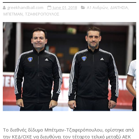
greekhandball.com
June 01, 2018
Α1 Ανδρών
,
ΔΙΑΙΤΗΣΙΑ
,
ΜΠΕΤΜΑΝ
,
ΤΖΑΦΕΡΟΠΟΥΛΟΣ
Το διεθνές δίδυμο Μπέτμαν-Τζαφερόπουλου, ορίστηκε από
την ΚΕΔ/ΟΧΕ να διευθύνει τον τέταρτο τελικό μεταξύ ΑΕΚ