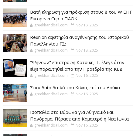
Βατή κλήρωση για πρόκριση στους 8 του W EHF
European Cup ο ΠΑΟΚ
greekhandball.com
Nov 18, 2025
Reunion αφετηρία αναγέννησης του ιστορικού
Πανελληνίου ΓΣ;
greekhandball.com
Nov 18, 2025
"Ψήνουν" επιστροφή Κατσίκη; Τι έλεγε όταν
είχε παραιτηθεί από την Προεδρία της ΚΕΔ;
greekhandball.com
Nov 16, 2025
Σπουδαίο διπλό του Κιλκίς επί του Δούκα
greekhandball.com
Nov 16, 2025
Ισοπαλία στο Βύρωνα για Αθηναϊκό και
Πανόραμα. Πέρασε από Καματερό η Νεα Ιωνία.
greekhandball.com
Nov 16, 2025