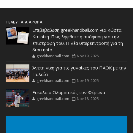
ΤΕΛΕΥΤΑΙΑ ΑΡΘΡΑ
Επιβεβαίωση greekhandball.com για Κώστα
Κατσίκη. Πως ληφθηκε η απόφαση για την
επιστροφή του. Η νέα υπερεπιτροπή για τη
διαιτησία.
greekhandball.com
Nov 19, 2025
Άνετη νίκη για τις γυναίκες του ΠΑΟΚ με την
Πυλαία
greekhandball.com
Nov 19, 2025
Ευκολα ο Ολυμπιακός τον Φέρωνα
greekhandball.com
Nov 18, 2025