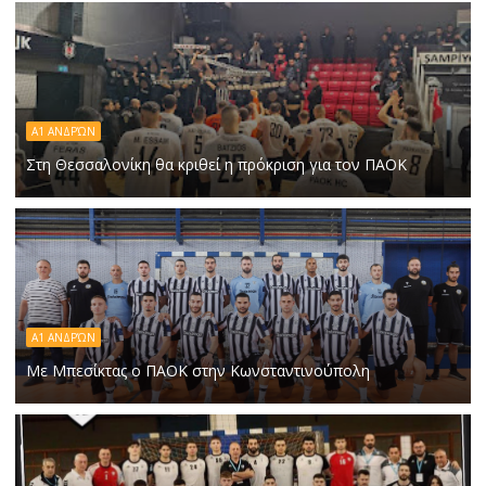
Α1 ΑΝΔΡΏΝ
Στη Θεσσαλονίκη θα κριθεί η πρόκριση για τον ΠΑΟΚ
A1 ΑΝΔΡΏΝ
Με Μπεσίκτας ο ΠΑΟΚ στην Κωνσταντινούπολη