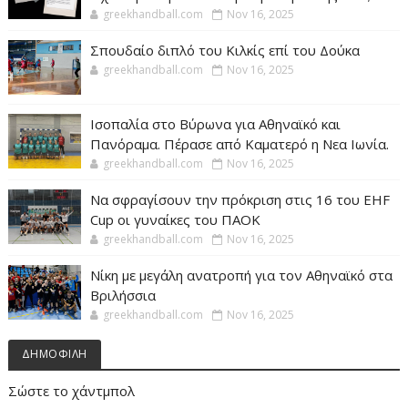
greekhandball.com
Nov 16, 2025
Σπουδαίο διπλό του Κιλκίς επί του Δούκα
greekhandball.com
Nov 16, 2025
Ισοπαλία στο Βύρωνα για Αθηναϊκό και
Πανόραμα. Πέρασε από Καματερό η Νεα Ιωνία.
greekhandball.com
Nov 16, 2025
Να σφραγίσουν την πρόκριση στις 16 του EHF
Cup οι γυναίκες του ΠΑΟΚ
greekhandball.com
Nov 16, 2025
Νίκη με μεγάλη ανατροπή για τον Αθηναϊκό στα
Βριλήσσια
greekhandball.com
Nov 16, 2025
ΔΗΜΟΦΙΛΗ
Σώστε το χάντμπολ