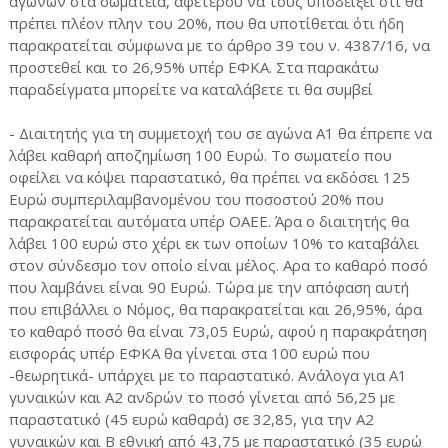
αγώνων στα σωματεία, αφετέρου να τους υποδείξει ότι θα
πρέπει πλέον πλην του 20%, που θα υποτίθεται ότι ήδη
παρακρατείται σύμφωνα με το άρθρο 39 του ν. 4387/16, να
προστεθεί και το 26,95% υπέρ ΕΦΚΑ. Στα παρακάτω
παραδείγματα μπορείτε να καταλάβετε τι θα συμβεί
- Διαιτητής για τη συμμετοχή του σε αγώνα Α1 θα έπρεπε να
λάβει καθαρή αποζημίωση 100 Ευρώ. Το σωματείο που
οφείλει να κόψει παραστατικό, θα πρέπει να εκδόσει 125
Ευρώ συμπεριλαμβανομένου του ποσοστού 20% που
παρακρατείται αυτόματα υπέρ ΟΑΕΕ. Άρα ο διαιτητής θα
λάβει 100 ευρώ στο χέρι εκ των οποίων 10% το καταβάλει
στον σύνδεσμο τον οποίο είναι μέλος. Αρα το καθαρό ποσό
που λαμβάνει είναι 90 Ευρώ. Τώρα με την απόφαση αυτή
που επιβάλλει ο Νόμος, θα παρακρατείται και 26,95%, άρα
το καθαρό ποσό θα είναι 73,05 Ευρώ, αφού η παρακράτηση
εισφοράς υπέρ ΕΦΚΑ θα γίνεται στα 100 ευρώ που
-θεωρητικά- υπάρχει με το παραστατικό. Ανάλογα για Α1
γυναικών και Α2 ανδρών το ποσό γίνεται από 56,25 με
παραστατικό (45 ευρώ καθαρά) σε 32,85, για την Α2
γυναικών και Β εθνική από 43,75 με παραστατικό (35 ευρώ