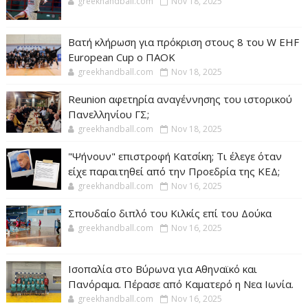
greekhandball.com
Nov 18, 2025
Βατή κλήρωση για πρόκριση στους 8 του W EHF
European Cup ο ΠΑΟΚ
greekhandball.com
Nov 18, 2025
Reunion αφετηρία αναγέννησης του ιστορικού
Πανελληνίου ΓΣ;
greekhandball.com
Nov 18, 2025
"Ψήνουν" επιστροφή Κατσίκη; Τι έλεγε όταν
είχε παραιτηθεί από την Προεδρία της ΚΕΔ;
greekhandball.com
Nov 16, 2025
Σπουδαίο διπλό του Κιλκίς επί του Δούκα
greekhandball.com
Nov 16, 2025
Ισοπαλία στο Βύρωνα για Αθηναϊκό και
Πανόραμα. Πέρασε από Καματερό η Νεα Ιωνία.
greekhandball.com
Nov 16, 2025