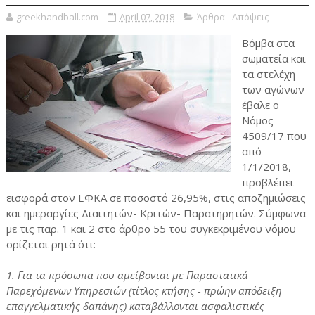
greekhandball.com
April 07, 2018
Άρθρα - Απόψεις
Βόμβα στα
σωματεία και
τα στελέχη
των αγώνων
έβαλε ο
Νόμος
4509/17 που
από
1/1/2018,
προβλέπει
εισφορά στον ΕΦΚΑ σε ποσοστό 26,95%, στις αποζημιώσεις
και ημεραργίες Διαιτητών- Κριτών- Παρατηρητών. Σύμφωνα
με τις παρ. 1 και 2 στο άρθρο 55 του συγκεκριμένου νόμου
ορίζεται ρητά ότι:
1. Για τα πρόσωπα που αμείβονται με Παραστατικά
Παρεχόμενων Υπηρεσιών (τίτλος κτήσης - πρώην απόδειξη
επαγγελματικής δαπάνης) καταβάλλονται ασφαλιστικές