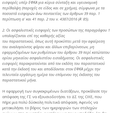
εισφορές υπέρ ΕΦΚΑ για κύρια σύνταξη και υγειονομική
περίθαλψη (παροχές σε είδος και σε χρήμα), σύμφωνα με τα
ποσοστά εισφορών άνω πενταετίας των άρθρων 39 παρ. 1
περίπτωση α' και 41 παρ. 2 του ν. 4387/2016 (Α' 85).
2. Οι ασφαλιστικές εισφορές των προσώπων της παραγράφου 1
υπολογίζονται επί της καθαρής αξίας
του παραστατικού, όπως αυτή προκύπτει μετά την αφαίρεση
του αναλογούντος φόρου και άλλων επιβαρύνσεων, μη
εφαρμοζομένων των ρυθμίσεων του άρθρου 39 περί κατώτατου
ορίου μηνιαίου ασφαλιστέου εισοδήματος.
Οι ασφαλιστικές
εισφορές παρακρατούνται από τον εκδότη του παραστατικού
κατά την έκδοσή του και αποδίδονται στον ΕΦΚΑ μέχρι την
τελευταία εργάσιμη ημέρα του επόμενου της έκδοσης του
παραστατικού μήνα.
Η εφαρμογή των συγκεκριμένων διατάξεων, προκάλεσε την
απόφαση της ΓΣ να εξουσιοδοτήσει το ΔΣ της ΟΧΕ, που
πήρε μια πολύ δύσκολη πολιτικά απόφαση. Αφενός να
μετακυλήσει το βάρος των ημεραργιών των στελεχών