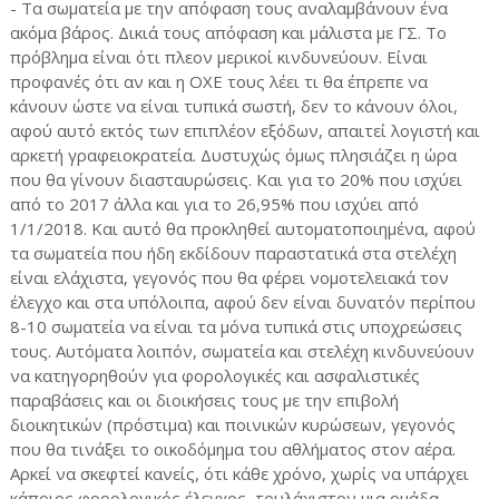
- Τα σωματεία με την απόφαση τους αναλαμβάνουν ένα
ακόμα βάρος. Δικιά τους απόφαση και μάλιστα με ΓΣ. Το
πρόβλημα είναι ότι πλεον μερικοί κινδυνεύουν. Είναι
προφανές ότι αν και η ΟΧΕ τους λέει τι θα έπρεπε να
κάνουν ώστε να είναι τυπικά σωστή, δεν το κάνουν όλοι,
αφού αυτό εκτός των επιπλέον εξόδων, απαιτεί λογιστή και
αρκετή γραφειοκρατεία. Δυστυχώς όμως πλησιάζει η ώρα
που θα γίνουν διασταυρώσεις. Και για το 20% που ισχύει
από το 2017 άλλα και για το 26,95% που ισχύει από
1/1/2018. Και αυτό θα προκληθεί αυτοματοποιημένα, αφού
τα σωματεία που ήδη εκδίδουν παραστατικά στα στελέχη
είναι ελάχιστα, γεγονός που θα φέρει νομοτελειακά τον
έλεγχο και στα υπόλοιπα, αφού δεν είναι δυνατόν περίπου
8-10 σωματεία να είναι τα μόνα τυπικά στις υποχρεώσεις
τους. Αυτόματα λοιπόν, σωματεία και στελέχη κινδυνεύουν
να κατηγορηθούν για φορολογικές και ασφαλιστικές
παραβάσεις και οι διοικήσεις τους με την επιβολή
διοικητικών (πρόστιμα) και ποινικών κυρώσεων, γεγονός
που θα τινάξει το οικοδόμημα του αθλήματος στον αέρα.
Αρκεί να σκεφτεί κανείς, ότι κάθε χρόνο, χωρίς να υπάρχει
κάποιος φορολογικός έλεγχος, τουλάχιστον μια ομάδα