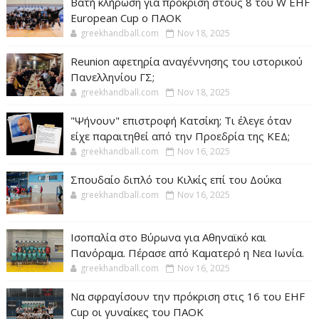
Βατή κλήρωση για πρόκριση στους 8 του W EHF
European Cup ο ΠΑΟΚ
greekhandball.com
Nov 18, 2025
Reunion αφετηρία αναγέννησης του ιστορικού
Πανελληνίου ΓΣ;
greekhandball.com
Nov 18, 2025
"Ψήνουν" επιστροφή Κατσίκη; Τι έλεγε όταν
είχε παραιτηθεί από την Προεδρία της ΚΕΔ;
greekhandball.com
Nov 16, 2025
Σπουδαίο διπλό του Κιλκίς επί του Δούκα
greekhandball.com
Nov 16, 2025
Ισοπαλία στο Βύρωνα για Αθηναϊκό και
Πανόραμα. Πέρασε από Καματερό η Νεα Ιωνία.
greekhandball.com
Nov 16, 2025
Να σφραγίσουν την πρόκριση στις 16 του EHF
Cup οι γυναίκες του ΠΑΟΚ