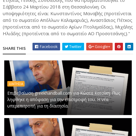
Ετήσιας Γενικής Συνέλευσης που θα πραγματοποιηθεί το
Σάββατο 24 Μαρτίου 2018 στη Θεσσαλονίκη. Οι
υποψηφιότητες είναι: Κωνσταντίνος Μαναβής (προτείνεται
από το σωματείο Απόλλων Καλαμαριάς), Αναστάσιος Πέτκος
(προτείνεται από το σωματείο Αρίων Πτολεμαΐδας), Μιχάλης
Ηλιάδης (προτείνεται από το σωματείο ΑΟ Προσοτσάνης)."
Facebook
Twitter
Google+
SHARE THIS
ΔΙΑΙΤΗΣΙΑ
Επιβεβαίωση greekhandball.com για Κώστα Κατσίκη. Πως
ληφθηκε η απόφαση για την επιστροφή του. Η νέα
υπερεπιτροπή για τη διαιτησία.