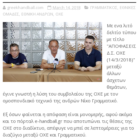
greekhandball.com
March 14, 2018
ΓΡΑΜΜΑΤΙΚΟΣ
,
ΕΘΝΙΚΕΣ
ΟΜΑΔΕΣ
,
ΕΘΝΙΚΗ ΑΝΔΡΩΝ
,
ΟΧΕ
Με ενα λιτό
δελτίο τύπου
με τίτλο
"ΑΠΟΦΑΣΕΙΣ
Δ.Σ. ΟΧΕ
(14/3/2018)"
μεταξύ
άλλων
άσχετων
θεμάτων,
έγινε γνωστή η λύση του συμβολαίου της ΟΧΕ με τον
ομοσπονδιακό τεχνικό της ανδρών Νίκο Γραμματικό.
Εξ όσων φαίνεται η απόφαση είναι μονομερής, αφού ακόμα
και το πόρταλ e-handball.gr που αποτυπώνει τις θέσεις της
ΟΧΕ στο διαδίκτυο, απέφυγε να μπεί σε λεπτομέρειες για το
διαζύγιο μεταξύ ΟΧΕ και Γραμματικού.