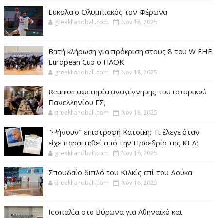
Ευκολα ο Ολυμπιακός τον Φέρωνα
greekhandball.com
Nov 18, 2025
Βατή κλήρωση για πρόκριση στους 8 του W EHF
European Cup ο ΠΑΟΚ
greekhandball.com
Nov 18, 2025
Reunion αφετηρία αναγέννησης του ιστορικού
Πανελληνίου ΓΣ;
greekhandball.com
Nov 18, 2025
"Ψήνουν" επιστροφή Κατσίκη; Τι έλεγε όταν
είχε παραιτηθεί από την Προεδρία της ΚΕΔ;
greekhandball.com
Nov 16, 2025
Σπουδαίο διπλό του Κιλκίς επί του Δούκα
greekhandball.com
Nov 16, 2025
Ισοπαλία στο Βύρωνα για Αθηναϊκό και