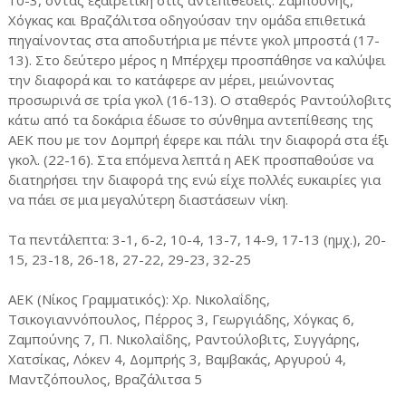
10-3, όντας εξαιρετική στις αντεπιθέσεις. Ζαμπούνης,
Χόγκας και Βραζάλιτσα οδηγούσαν την ομάδα επιθετικά
πηγαίνοντας στα αποδυτήρια με πέντε γκολ μπροστά (17-
13). Στο δεύτερο μέρος η Μπέρχεμ προσπάθησε να καλύψει
την διαφορά και το κατάφερε αν μέρει, μειώνοντας
προσωρινά σε τρία γκολ (16-13). Ο σταθερός Ραντούλοβιτς
κάτω από τα δοκάρια έδωσε το σύνθημα αντεπίθεσης της
ΑΕΚ που με τον Δομπρή έφερε και πάλι την διαφορά στα έξι
γκολ. (22-16). Στα επόμενα λεπτά η ΑΕΚ προσπαθούσε να
διατηρήσει την διαφορά της ενώ είχε πολλές ευκαιρίες για
να πάει σε μια μεγαλύτερη διαστάσεων νίκη.
Τα πεντάλεπτα: 3-1, 6-2, 10-4, 13-7, 14-9, 17-13 (ημχ.), 20-
15, 23-18, 26-18, 27-22, 29-23, 32-25
ΑΕΚ (Νίκος Γραμματικός): Χρ. Νικολαΐδης,
Τσικογιαννόπουλος, Πέρρος 3, Γεωργιάδης, Χόγκας 6,
Ζαμπούνης 7, Π. Νικολαΐδης, Ραντούλοβιτς, Συγγάρης,
Χατσίκας, Λόκεν 4, Δομπρής 3, Βαμβακάς, Αργυρού 4,
Μαντζόπουλος, Βραζάλιτσα 5