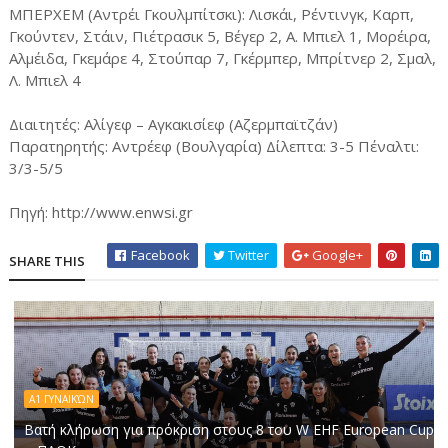
ΜΠΕΡΧΕΜ (Αντρέι Γκουλμπίτσκι): Λισκάι, Ρέντινγκ, Καρπ,
Γκούντεν, Στάιν, Πιέτρασικ 5, Βέγερ 2, Α. Μπιελ 1, Μορέιρα,
Αλμέιδα, Γκεμάρε 4, Στούπαρ 7, Γκέρμπερ, Μπρίτνερ 2, Σμαλ,
Λ. Μπιελ 4
Διαιτητές: Αλίγεφ – Αγκακισίεφ (Αζερμπαϊτζάν)
Παρατηρητής: Αντρέεφ (Βουλγαρία) Δίλεπτα: 3-5 Πέναλτι:
3/3-5/5
Πηγή: http://www.enwsi.gr
Facebook
Twitter
Google+
SHARE THIS
Α1 ΓΥΝΑΙΚΏΝ
Βατή κλήρωση για πρόκριση στους 8 του W EHF European Cup