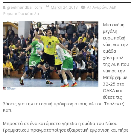
greekhandball.com
March 24, 2018
Α1 Ανδρών
,
ΑΕΚ
,
Ευρωπαϊκά κύπελα
Μια ακόμη
μεγάλη
ευρωπαϊκή
νίκη για την
ομάδα
χάντμπολ
της ΑΕΚ που
νίκησε την
Μπέρχεμ με
32-25 στο
ΟΑΚΑ και
έθεσε τις
βάσεις για την ιστορική πρόκριση στους «4 του Τσάλεντζ
Καπ.
Μπροστά σε ένα κατάμεστο γήπεδο η ομάδα του Νίκου
Γραμματικού πραγματοποίησε εξαιρετική εμφάνιση και πήρε