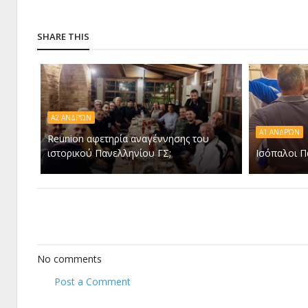
SHARE THIS
Α2 ΑΝΔΡΏΝ
Α1 ΑΝΔΡΏΝ
Reunion αφετηρία αναγέννησης του
ιστορικού Πανελληνίου ΓΣ;
Ισόπαλοι Π
No comments
Post a Comment