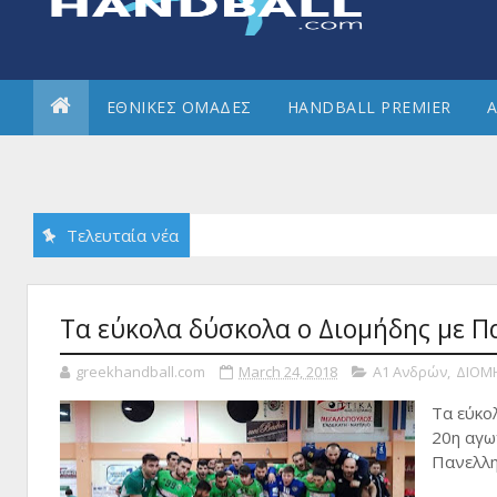
ΕΘΝΙΚΕΣ ΟΜΑΔΕΣ
HANDBALL PREMIER
Α
Τελευταία νέα
ηνίου ΓΣ;
Τα εύκολα δύσκολα ο Διομήδης με Π
greekhandball.com
March 24, 2018
Α1 Ανδρών
,
ΔΙΟΜ
Τα εύκο
20η αγω
Πανελλη