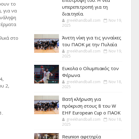
επιστροφή του. Η νέα
ρουν το
υπερεπιτροπή για τη
, για να
διαιτησία.
ανάληψη
greekhandball.com
Nov 19,
τέρματα
2025
Άνετη νίκη για τις γυναίκες
λικά στο
του ΠΑΟΚ με την Πυλαία
greekhandball.com
Nov 19,
2025
Ευκολα ο Ολυμπιακός τον
Φέρωνα
4,
greekhandball.com
Nov 18,
υ 2,
2025
Βατή κλήρωση για
πρόκριση στους 8 του W
EHF European Cup ο ΠΑΟΚ
1.
greekhandball.com
Nov 18,
2025
Reunion αφετηρία