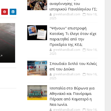
αναγέννησης του
ιστορικού Πανελληνίου ΓΣ;
greekhandball.com
Nov 18,
2025
"Ψήνουν" επιστροφή
Κατσίκη; Τι έλεγε όταν είχε
παραιτηθεί από την
Προεδρία της ΚΕΔ;
greekhandball.com
Nov 16,
2025
…»
Σπουδαίο διπλό του Κιλκίς
επί του Δούκα
greekhandball.com
Nov 16,
2025
Ισοπαλία στο Βύρωνα για
Αθηναϊκό και Πανόραμα.
Πέρασε από Καματερό η
Νεα Ιωνία.
greekhandball.com
Nov 16,