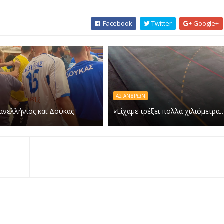
Facebook
Twitter
Google+
Α2 ΑΝΔΡΏΝ
ανελλήνιος και Δούκας
«Είχαμε τρέξει πολλά χιλιόμετρα