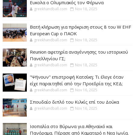
Ευκολα ο Ολυμπιακός τον Φέρωνα
greekhandball.com
Nov 18, 2025
Βατή κλήρωση για πρόκριση στους 8 του W EHF
European Cup ο ΠΑΟΚ
greekhandball.com
Nov 18, 2025
Reunion αφετηρία αναγέννησης του ιστορικού
Πανελληνίου ΓΣ;
greekhandball.com
Nov 18, 2025
"Ψήνουν" επιστροφή Κατσίκη; Τι έλεγε όταν
είχε παραιτηθεί από την Προεδρία της ΚΕΔ;
greekhandball.com
Nov 16, 2025
Σπουδαίο διπλό του Κιλκίς επί του Δούκα
greekhandball.com
Nov 16, 2025
Ισοπαλία στο Βύρωνα για Αθηναϊκό και
Πανόραμα. Πέρασε από Καματερό η Νεα Ιωνία.