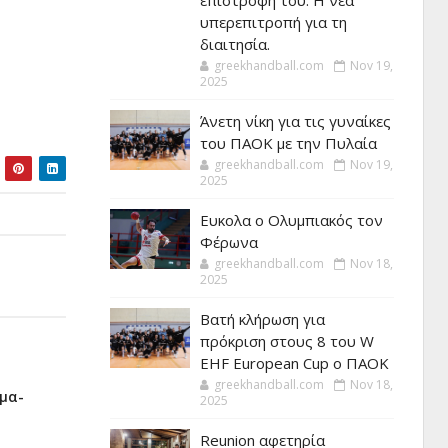
επιστροφή του. Η νέα
υπερεπιτροπή για τη
διαιτησία.
greekhandball.com
Nov 19,
2025
Άνετη νίκη για τις γυναίκες
του ΠΑΟΚ με την Πυλαία
greekhandball.com
Nov 19,
2025
Ευκολα ο Ολυμπιακός τον
Φέρωνα
greekhandball.com
Nov 18,
2025
Βατή κλήρωση για
πρόκριση στους 8 του W
EHF European Cup ο ΠΑΟΚ
greekhandball.com
Nov 18,
ημα-
2025
Reunion αφετηρία