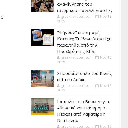
αναγέννησης του
ιστορικού Πανελληνίου ΓΣ;
greekhandball.com
Nov 18,
TO
2025
"Ψήνουν" επιστροφή
Κατσίκη; Τι έλεγε όταν είχε
παραιτηθεί από την
Προεδρία της ΚΕΔ;
greekhandball.com
Nov 16,
2025
Σπουδαίο διπλό του Κιλκίς
επί του Δούκα
greekhandball.com
Nov 16,
2025
Ισοπαλία στο Βύρωνα για
Αθηναϊκό και Πανόραμα.
Πέρασε από Καματερό η
Νεα Ιωνία.
greekhandball.com
Nov 16,